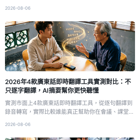
語音輸入、Notta與Tinrec，從準確率、整理能力到
2026-08-06
免費方案完整比較，幫你選出真正聽懂廣東話的助
手。
2026年4款廣東話即時翻譯工具實測對比：不
只逐字翻譯，AI摘要幫你更快聽懂
實測市面上4款廣東話即時翻譯工具，從逐句翻譯到
錄音轉寫，實際比較誰能真正幫助你在會議、課堂中
聽懂粵語。Tinrec（秒听录音）憑藉多來源錄音轉文
2026-08-06
字、AI摘要與對話查詢，成為整理粵語長內容的首選
方案。