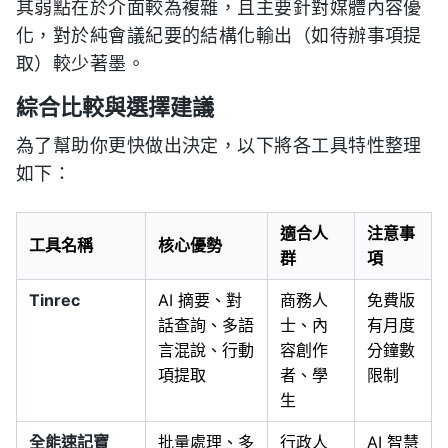
其弱點在於介面較為複雜，且主要針對媒體內容優
化，對於純會議紀要的結構化輸出（如待辦事項提
取）較少著墨。
綜合比較與選擇建議
為了幫助你更快做出決定，以下將各工具特性整理
如下：
適合人
注意事
工具名稱
核心優勢
群
項
Tinrec
AI 摘要、對
商務人
免費版
話查詢、多語
士、內
有月度
言混說、行動
容創作
分鐘數
項提取
者、學
限制
生
全能速記寶
批量處理、多
行政人
AI 智慧