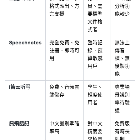
格式匯出、方
員、需
分析功
言支援
要標準
能較少
文件格
式者
Speechnotes
完全免費、免
臨時記
無法上
註冊、即時可
錄、預
傳音
用
算敏感
檔、無
用戶
後製功
能
i笛云听写
免費、音頻雲
學生、
專業場
端儲存
輕度使
景識別
用者
率待驗
證
訊飛語記
中文識別準確
對中文
免費版
率高
精度要
有時長
求極高
限制