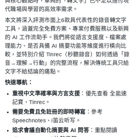
與核心觀點時，單純的「轉文字」已不足以應付現
代職場與學習的高效率需求。
本文將深入評測市面上6款具代表性的錄音轉文字
工具，涵蓋完全免費方案、專業付費服務以及新興
的 AI 工作流助手。我們將從語言支援度、檔案處
理能力、是否具備 AI 摘要功能等維度進行橫向比
較，並特別介紹 Tinrec（秒聽錄音）如何透過「錄
音→理解→行動」的完整流程，解決傳統工具只給
文字不給結論的痛點。
快速導航：
重視中文準確率與方言支援
：優先查看 全能速
記寶、Tinrec。
需要免費且免註冊的即時轉寫
：參考
Speechnotes、i笛云听写。
追求會議自動化摘要與 AI 問答
：重點閱讀