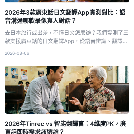
2026年3款廣東話日文翻譯App實測對比：語
音溝通哪款最像真人對話？
去日本旅行或出差，不懂日文怎麼辦？我們實測了三
款支援廣東話的日文翻譯App，從語音辨識、翻譯準
確度和易用性進行對比，找出最適合香港人的翻譯神
2026-08-06
器。內附避坑指南和選購要點。
2026年Tinrec vs 智能翻譯官：4維度PK，廣
東話即時需求該選誰？