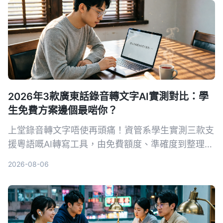
2026年3款廣東話錄音轉文字AI實測對比：學
生免費方案邊個最啱你？
上堂錄音轉文字唔使再頭痛！資管系學生實測三款支
援粵語嘅AI轉寫工具，由免費額度、準確度到整理功
能逐一比較，教你揀最適合學生嘅方案。
2026-08-06