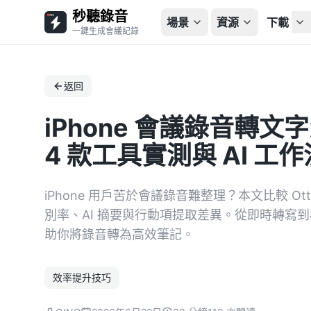
秒聽錄音
場景
資源
下載
一鍵生成會議記錄
返回
iPhone 會議錄音轉文
4 款工具實測與 AI 工
iPhone 用戶苦於會議錄音難整理？本文比較 Otter
別率、AI 摘要與行動項提取差異。從即時轉寫
助你將錄音轉為高效筆記。
效率提升技巧