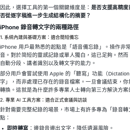
因此，選擇工具的第一個關鍵維度是：
是否支援高精度
否從逐字稿進一步生成結構化的摘要？
iPhone 錄音轉文字的兩種路徑
1. 系統內建與基礎方案：適合簡短備忘
iPhone 用戶最熟悉的起點是「語音備忘錄」。操作非
音。對於简短的靈感記錄或單人獨白，這已足夠。然而
自動分段、講者識別以及轉文字的能力。
部分用戶會嘗試使用 Apple 的「聽寫」功能（Dicta
字」，而非處理已存在的錄音檔案。一旦會議結束，你無
轉換。這就是為什麼許多專業人士轉向第三方解決方案
2. 專業 AI 工具方案：適合正式會議與訪談
針對需要完整紀錄的場景，市場上有許多專為「錄音轉文
點：
即時轉寫
：邊錄音邊出文字，降低遺漏風險。