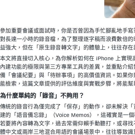
參加重要會議或面試時，你是否曾因為手忙腳亂地手寫
對長達一小時的錄音檔，為了整理逐字稿而浪費數倍的時間？對
益強大，但在「原生錄音轉文字」的體驗上，往往存在
本文將直接切入核心，為你解析如何在 iPhone 上
內建功能的極限與第三方專業工具的差異，並重點介紹如
備「會議紀要」與「待辦事項」的高價值資訊。如果你
能檢索，這篇文章提供的評估維度與實戰步驟，將能幫
為什麼單純的「錄音」不夠用？
傳統的錄音行為僅完成了「保存」的動作，卻未解決「資訊
建的「語音備忘錄」（Voice Memos），這確實
若要將內容轉為文字，過去常需仰賴手動聽打，或尋找不支援
體中文或兩岸三地混合用語的會議場景中，往往導致識