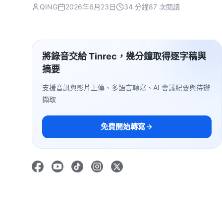
QING
2026年6月23日
34 分鐘
87 次閱讀
將錄音交給 Tinrec，幾分鐘取得逐字稿與
摘要
支援音訊與影片上傳、多語言轉寫、AI 會議紀要與待辦
擷取
免費開始轉寫