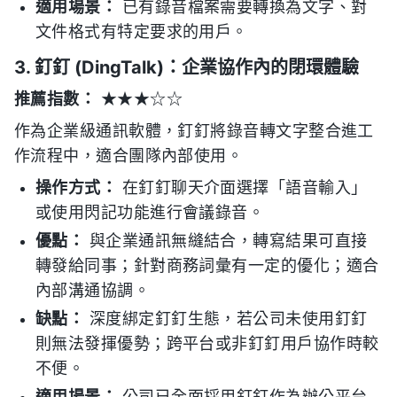
適用場景：
已有錄音檔案需要轉換為文字、對
文件格式有特定要求的用戶。
3. 釘釘 (DingTalk)：企業協作內的閉環體驗
推薦指數：
★★★☆☆
作為企業級通訊軟體，釘釘將錄音轉文字整合進工
作流程中，適合團隊內部使用。
操作方式：
在釘釘聊天介面選擇「語音輸入」
或使用閃記功能進行會議錄音。
優點：
與企業通訊無縫結合，轉寫結果可直接
轉發給同事；針對商務詞彙有一定的優化；適合
內部溝通協調。
缺點：
深度綁定釘釘生態，若公司未使用釘釘
則無法發揮優勢；跨平台或非釘釘用戶協作時較
不便。