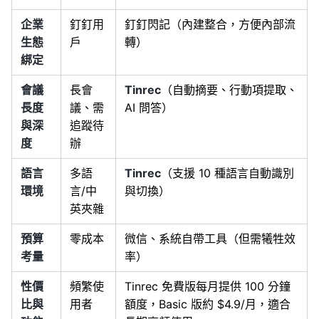
企業
釘釘用
釘釘閃記（內建整合，方便內部流
生態
戶
轉）
綁定
會議
長會
Tinrec
（自動摘要、行動項提取、
長度
議、需
AI 問答）
與深
追蹤待
度
辦
語言
多語
Tinrec
（支援 10 種語言自動識別
環境
言/中
與切換）
英夾雜
預算
零成本
微信、系統自帶工具（但需犧牲效
考量
率）
性價
頻繁使
Tinrec 免費版每月提供 100 分鐘
比與
用者
額度，Basic 版約 $4.9/月，適合