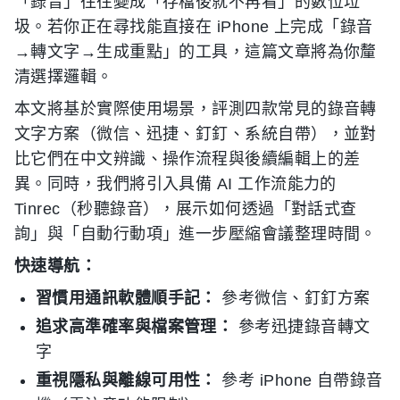
「錄音」往往變成「存檔後就不再看」的數位垃
圾。若你正在尋找能直接在 iPhone 上完成「錄音
→轉文字→生成重點」的工具，這篇文章將為你釐
清選擇邏輯。
本文將基於實際使用場景，評測四款常見的錄音轉
文字方案（微信、迅捷、釘釘、系統自帶），並對
比它們在中文辨識、操作流程與後續編輯上的差
異。同時，我們將引入具備 AI 工作流能力的
Tinrec（秒聽錄音），展示如何透過「對話式查
詢」與「自動行動項」進一步壓縮會議整理時間。
快速導航：
習慣用通訊軟體順手記：
參考微信、釘釘方案
追求高準確率與檔案管理：
參考迅捷錄音轉文
字
重視隱私與離線可用性：
參考 iPhone 自帶錄音