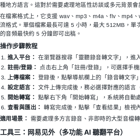
種地方語言。這對於需要處理地區性訪談或多元背景會
在檔案格式上，它支援 wav、mp3、m4a、flv、mp4、wma
流格式。單個檔案最長可達 5 小時，最大 512MB，單
的音頻最快約 5 分鐘即可出稿。
操作步驟教程
進入平台：
在瀏覽器搜尋「靈聽錄音轉文字」，進
註冊/登錄：
点击右上角「註冊/登錄」，可選擇手
上傳檔案：
登錄後，點擊導航欄上的「錄音轉文字
設定語言：
文件上傳完成後，務必選擇對應的語言
開始轉寫：
點擊右下角「開始轉寫」，系統將自動
查看與匯出：
轉寫完成後，點擊「查看結果」檢視
適用場景：
需要處理多方言錄音、非即時的大型音檔轉
工具三：网易见外（多功能 AI 聽翻平台）