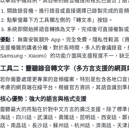
以華為手機為例，其自帶的錄音機應用程式已整合了語
開啟錄音機，進行錄音或直接選擇已錄製完成的音
點擊螢幕下方工具欄左側的「轉文本」按鈕。
系統即開始將語音轉換為文字，完成後可直接複製
優點：
無需安裝額外 App，完全免費，隱私性較高（
支援複雜的講者分離，對於長時間、多人的會議錄音，
Samsung、Xiaomi）的功能介面與支援程度不一，
工具二：靈聽錄音轉文字（多方言支援的網頁
若你需要處理更專業的音頻檔案，特別是包含各地口音
考慮的網頁端在線平台。根據官方資訊，其語音識別準確
核心優勢：強大的語言與格式支援
靈聽最大的亮點在於對中文方言的廣泛支援。除了標準
海話、四川話、武漢話、貴陽話、昆明話、西安話、鄭
話、南昌話、長沙話、蘇州話、杭州話、濟南話、天津