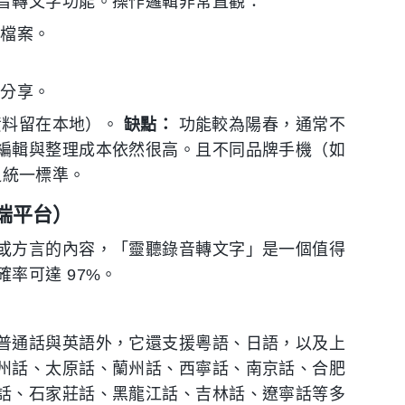
音轉文字功能。操作邏輯非常直觀：
頻檔案。
或分享。
資料留在本地）。
缺點：
功能較為陽春，通常不
編輯與整理成本依然很高。且不同品牌手機（如
缺乏統一標準。
端平台）
或方言的內容，「靈聽錄音轉文字」是一個值得
率可達 97%。
普通話與英語外，它還支援粵語、日語，以及上
州話、太原話、蘭州話、西寧話、南京話、合肥
話、石家莊話、黑龍江話、吉林話、遼寧話等多