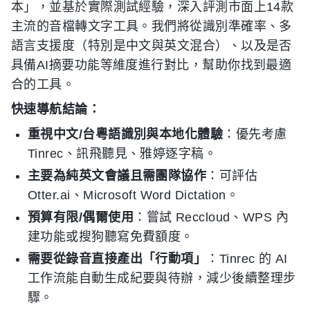
本」，並基於實際測試經驗，深入評測市面上14款
主流的音檔轉文字工具。我們將從識別準確率、多
語言支援度（特別是中文與英文混合）、以及是否
具備AI摘要功能等維度進行對比，幫助你找到最適
合的工具。
快速導航結論：
重視中文/台粵語識別與本地化體驗
：優先考慮
Tinrec、訊飛聽見、雅婷逐字稿。
主要為純英文會議且需團隊協作
：可評估
Otter.ai、Microsoft Word Dictation。
預算有限/偶爾使用
：嘗試 Reccloud、WPS 內
建功能或搜狗聽寫免費額度。
需要從錄音直接產出「行動項」
：Tinrec 的 AI
工作流能自動生成紀要與待辦，減少後續整理步
驟。