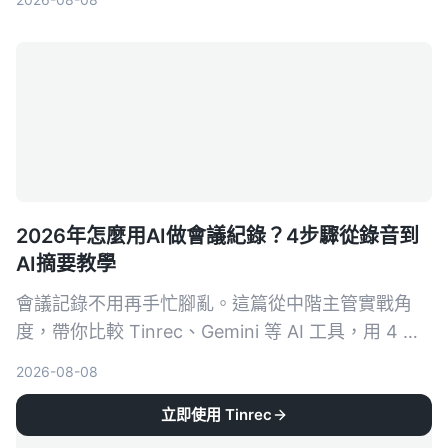
2026年怎麼用AI做會議紀錄？4步驟從錄音到
AI摘要教學
會議記錄不用再手忙腳亂。這篇從中階主管實戰角
度，帶你比較 Tinrec、Gemini 等 AI 工具，用 4 步
驟搞定錄音轉文字、摘要和待辦事項，省下每天一半
2026-08-08
的記錄時間。
立即使用 Tinrec