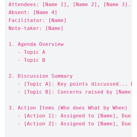
Attendees: [Name 1], [Name 2], [Name 3]...
Absent: [Name 4]

Facilitator: [Name]

Note-taker: [Name]

1. Agenda Overview

   - Topic A

   - Topic B

2. Discussion Summary

   - [Topic A]: Key points discussed... De
   - [Topic B]: Concerns raised by [Name].
3. Action Items (Who does What by When)

   - [Action 1]: Assigned to [Name], Due b
   - [Action 2]: Assigned to [Name], Due b