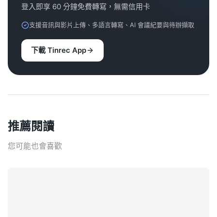
登入即享 60 分鐘免費轉寫，無需信用卡
支援音訊與影片上傳、多語言轉寫、AI 會議紀要與待辦擷取
下載 Tinrec App
推薦閱讀
您可能也會喜歡