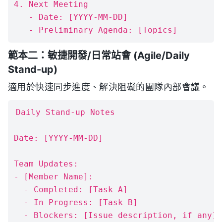
4. Next Meeting

   - Date: [YYYY-MM-DD]

範本二：敏捷開發/日常站會 (Agile/Daily
Stand-up)
適用於快速同步進度、解決阻礙的團隊內部會議。
Daily Stand-up Notes

Date: [YYYY-MM-DD]

Team Updates:

- [Member Name]: 

  - Completed: [Task A]

  - In Progress: [Task B]

  - Blockers: [Issue description, if any]
