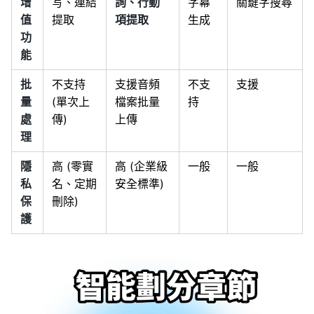
增
写、連結
詢、行動
字幕
關鍵字搜尋
值
提取
項提取
生成
功
能
批
不支持
支援音頻
不支
支援
量
(單次上
檔案批量
持
處
傳)
上傳
理
隱
高 (零實
高 (企業級
一般
一般
私
名、定期
安全標準)
保
刪除)
護