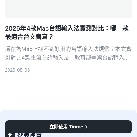
2026年4款Mac台語輸入法實測對比：哪一款
最適合台文書寫？
還在為Mac上找不到好用的台語輸入法煩惱？本文實
測對比4款主流台語輸入法：教育部臺灣台語輸入
法、Lohankha、信望愛、Taigi AI Labs，從輸入方
2026-08-06
式、字庫完整度、安裝難易度到實際書寫體驗，幫你
找出最適合台文創作的工具。
立即使用 Tinrec
秒聽錄音