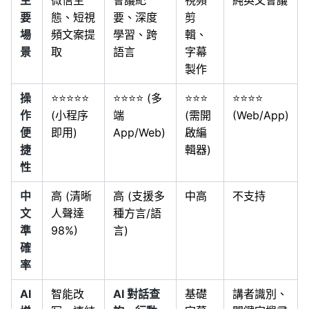
主
微信生
會議紀
視頻
純英文會議
要
態、短視
要、深度
剪
場
頻文案提
學習、跨
輯、
景
取
語言
字幕
製作
操
⭐⭐⭐⭐⭐
⭐⭐⭐⭐ (多
⭐⭐⭐
⭐⭐⭐⭐
作
(小程序
端
(需開
(Web/App)
便
即用)
App/Web)
啟編
捷
輯器)
性
中
高 (清晰
高 (支援多
中高
不支持
文
人聲達
種方言/語
準
98%)
言)
確
率
AI
智能改
AI 對話查
基礎
講者識別、