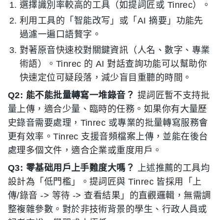
選擇識別率較高的工具（如提詞匠或 Tinrec）。
利用工具的「智能改写」或「AI 摘要」功能先
過濾一遍口語贅字。
對著原音快速校對關鍵資訊（人名、數字、專業
術語）。Tinrec 的 AI 對話查詢功能可以幫助你
快速定位可疑段落，減少盲目重聽的時間。
Q2: 能不能批量轉寫一堆錄音？
提詞匠暫不支持批
量上傳，適合少量、臨時的任務。如果你有大量歷
史錄音需要處理，Tinrec 或專業的批量轉寫服務會
更有效率。Tinrec 支援音頻檔案上傳，並能在後台
處理多個文件，適合企業或重度用戶。
Q3: 零基础用戶上手難度大嗎？
上述推薦的工具均
設計為「低門檻」。提詞匠與 Tinrec 皆採用「上
傳/錄音 -> 等待 -> 查看結果」的直觀邏輯，無需調
整複雜參數。對於非技術背景的學生、行政人員或