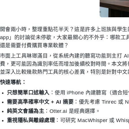
開會兩小時，整理重點花半天？這是許多上班族與學生的日
app」的討論從未停歇，大家最關心的不外乎：哪款工具
還是需要付費購買專業軟體？
市面上工具琳瑯滿目，從系統內建的聽寫功能到主打 A
費，更可能因為識別率低而增加後續校對時間。本文將帶你
並深入比較幾款熱門工具的核心差異，特別是針對中文
快速導航：
只想簡單口述輸入
：使用 iPhone 內建聽寫（適
需要高準確率中文 + AI 摘要
：優先考慮 Tinrec 或 N
純英文會議為主
：Otter.ai 是經典選擇。
重視隱私與離線處理
：可研究 MacWhisper 或 Whi