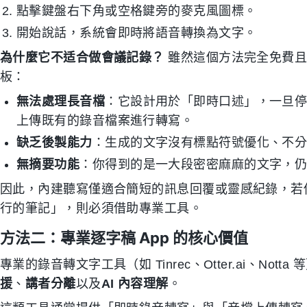
點擊鍵盤右下角或空格鍵旁的麥克風圖標。
開始說話，系統會即時將語音轉換為文字。
為什麼它不适合做會議記錄？
雖然這個方法完全免費且
板：
無法處理長音檔
：它設計用於「即時口述」，一旦
上傳既有的錄音檔案進行轉寫。
缺乏後製能力
：生成的文字沒有標點符號優化、不
無摘要功能
：你得到的是一大段密密麻麻的文字，
因此，內建聽寫僅適合簡短的訊息回覆或靈感紀錄，若
行的筆記」，則必須借助專業工具。
方法二：專業逐字稿 App 的核心價值
專業的錄音轉文字工具（如 Tinrec、Otter.ai、No
援
、
講者分離
以及
AI 內容理解
。