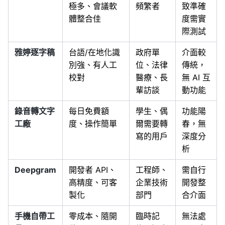
極多、會議軟
頻繁者
致準確
體整合佳
度需實
際測試
雅婷逐字稿
台語/在地化識
政府單
介面較
別強、有人工
位、法律
傳統，
校對
醫療、長
無 AI 互
輩訪談
動功能
錄音轉文字
每日免費額
學生、偶
功能陽
工廠
度、操作簡單
爾需要轉
春，無
寫的用戶
深度分
析
Deepgram
開發者 API、
工程師、
需自行
高精度、可客
企業技術
開發整
製化
部門
合介面
手機自帶工
零成本、隨開
臨時記
無法處