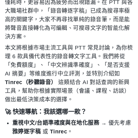
僅耗時，更容易因為疲勞而出現錯漏。在 PTT 與各
大職場社群中，「錄音轉逐字稿」已成為搜尋率極
高的關鍵字，大家不再尋找單純的錄音筆，而是能
將聲音直接轉化為可編輯、可搜尋文字的智能化解
決方案。
本文將根據市場主流工具與 PTT 常見討論，為你梳
理 6 款具備代表性的錄音轉文字工具。我們將從
「免費額度」、「中文辨識準確度」、「是否支援
AI 摘要」等維度進行中立評測，並特別介紹如
Tinrec（秒聽錄音）
這類結合 AI 對話查詢的新興
工具，幫助你根據實際場景（會議、課程、訪談）
做出最低決策成本的選擇。
🚀 快速導航：我該選哪一款？
重視中文/台語準確度與在地化服務
→ 優先考慮
雅婷逐字稿
或
Tinrec
。