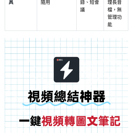
具
隨用
錄、短會
理長音
議
檔，無
管理功
能