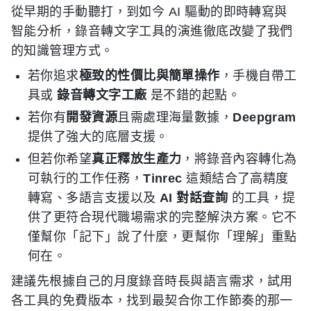
從早期的手動聽打，到如今 AI 驅動的即時轉寫與
智能分析，錄音轉文字工具的演進徹底改變了我們
的知識管理方式。
若你追求
極致的性價比與簡單操作
，手機自帶工
具或
錄音轉文字工廠
是不錯的起點。
若你有
開發資源
且需處理海量數據，
Deepgram
提供了強大的底層支援。
但若你希望
真正釋放生產力
，將錄音內容轉化為
可執行的工作任務，
Tinrec
這類結合了高精度
轉寫、多語言支援以及
AI 對話查詢
的工具，提
供了更符合現代職場需求的完整解決方案。它不
僅幫你「記下」說了什麼，更幫你「理解」重點
何在。
建議先根據自己的月度錄音時長與語言需求，試用
各工具的免費版本，找到最契合你工作節奏的那一