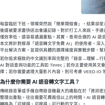
每當臨近下班，領導突然說「簡單開個會」，結果卻是
後還被要求盡快送出會議記錄。對於打工人來說，手速
僅效率低，還容易遺漏重點。其實，善用合適的 AI 
本文將針對搜尋「語音轉文字免費 AI」的使用者，深入評
平台解決方案，並提供具體的選擇維度與實戰步驟，幫
若你追求極致的中文識別率與完整的「錄音→理解→行
AI 對話查詢功能的工具如 Tinrec；若你主要使用英文會議且
擇；若你需要處理大量影片內容，則可考慮 VEED.IO
為什麼你需要 AI 語音轉文字工具？
傳統錄音筆或手機自帶錄音機最大的痛點在於「資訊密
整理出重點，往往需要花費兩倍以上的時間。AI 語音
轉換為「可掃描、可搜尋、可行動的文字」。