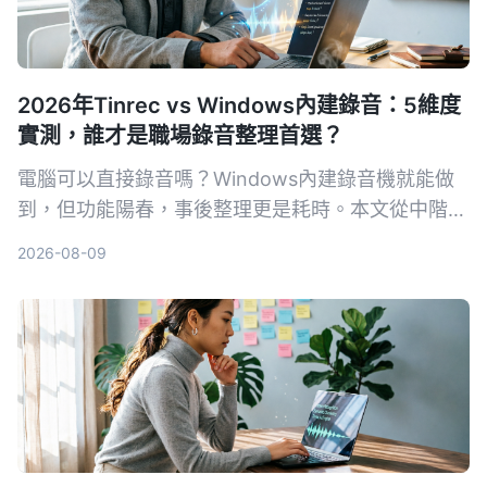
2026年Tinrec vs Windows內建錄音：5維度
實測，誰才是職場錄音整理首選？
電腦可以直接錄音嗎？Windows內建錄音機就能做
到，但功能陽春，事後整理更是耗時。本文從中階主
管的痛點出發，實測比較Tinrec與Windows內建錄
2026-08-09
音在錄音來源、轉寫整理、AI問答、輸出協作、價格
門檻五大維度的表現，幫你找到最適合會議、學習與
訪談的錄音整理方案。