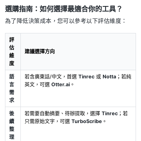
選購指南：如何選擇最適合你的工具？
為了降低決策成本，您可以參考以下評估維度：
評
估
建議選擇方向
維
度
語
若含廣東話/中文，首選
Tinrec
或
Notta
；若純
言
英文，可選
Otter.ai
。
需
求
後
若需要自動摘要、待辦提取，選擇
Tinrec
；若
續
只需原始文字，可選
TurboScribe
。
整
理