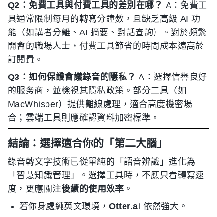
Q2：免費工具與付費工具的差別在哪？
A：免費工
具通常限制每月的轉寫分鐘數，且缺乏高級 AI 功
能（如講者分離、AI 摘要、對話查詢）。對於頻繁
開會的職場人士，付費工具節省的時間成本遠高於
訂閱費。
Q3：如何保護會議錄音的隱私？
A：選擇信譽良好
的服务商，並檢視其隱私政策。部分工具（如
MacWhisper）提供離線處理，適合高度機密場
合；雲端工具則應確認資料加密標準。
結論：選擇適合你的「第二大腦」
錄音轉文字技術已從單純的「語音辨識」進化為
「智慧知識管理」。選擇工具時，不應只看轉寫速
度，更應關注
後續的使用效率
。
若你身處純英文環境，
Otter.ai
依然強大。