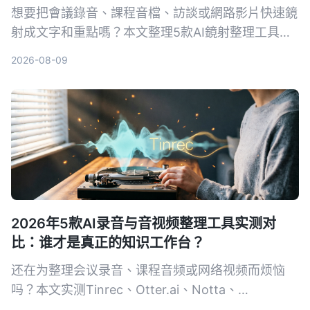
想要把會議錄音、課程音檔、訪談或網路影片快速鏡
射成文字和重點嗎？本文整理5款AI鏡射整理工具，
實測比較功能、價格與適合情境，幫你找到最適合的
2026-08-09
方案。
2026年5款AI录音与音视频整理工具实测对
比：谁才是真正的知识工作台？
还在为整理会议录音、课程音频或网络视频而烦恼
吗？本文实测Tinrec、Otter.ai、Notta、
TurboScribe、PLAUD Note五款工具，从准确率、