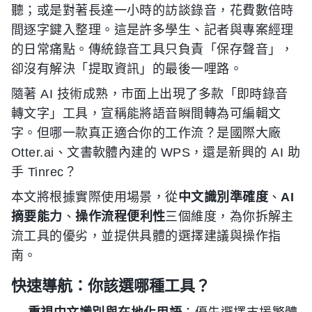
聽；或是對著長達一小時的訪談錄音，花費數倍時
間逐字鍵入整理。這是許多學生、記者與專案經理
的日常痛點。傳統錄音工具只負責「保存聲音」，
卻沒有解決「提取資訊」的最後一哩路。
隨著 AI 技術成熟，市面上出現了多款「即時錄音
轉文字」工具，宣稱能將語音瞬間轉為可編輯文
字。但哪一款真正適合你的工作流？是國際大廠
Otter.ai、文書軟體內建的 WPS，還是新興的 AI 助
手 Tinrec？
本文將根據實際使用場景，從
中文識別準確度
、
AI
摘要能力
、
操作流程便利性
三個維度，為你拆解主
流工具的優劣，並提供具體的選擇建議與操作指
南。
快速導航：你該選哪種工具？