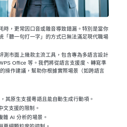
耗時，更常因口音或雜音導致錯漏。特別是當你
統「聽一句打一字」的方式已無法滿足現代職場
評測市面上幾款主流工具，包含專為多語言設計
的 WPS Office 等。我們將從語言支援度、轉寫準
體的操作建議，幫助你根據實際場景（如跨語言
rec，其原生支援粵語且能自動生成行動項。
意其中文支援的限制。
需複雜 AI 分析的場景。
son 提供更細顆粒度的控制。