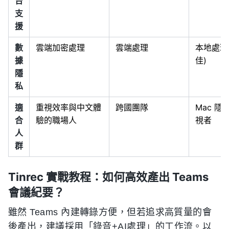
台
支
援
數
雲端加密處理
雲端處理
本地處理
據
佳)
隱
私
適
重視效率與中文體
跨國團隊
Mac 隱
合
驗的職場人
視者
人
群
Tinrec 實戰教程：如何高效產出 Teams
會議紀要？
雖然 Teams 內建轉錄方便，但若追求高質量的會
後產出，建議採用「錄音+AI處理」的工作流。以