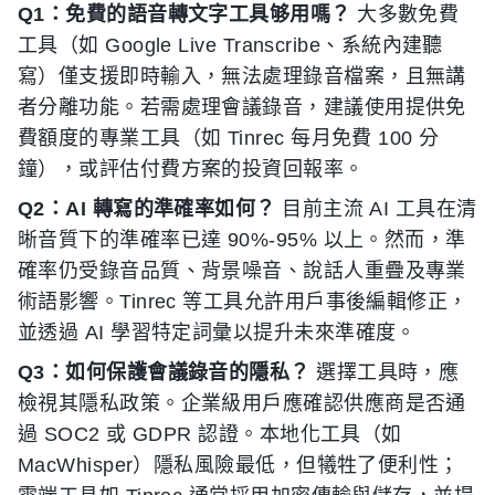
Q1：免費的語音轉文字工具够用嗎？
大多數免費
工具（如 Google Live Transcribe、系統內建聽
寫）僅支援即時輸入，無法處理錄音檔案，且無講
者分離功能。若需處理會議錄音，建議使用提供免
費額度的專業工具（如 Tinrec 每月免費 100 分
鐘），或評估付費方案的投資回報率。
Q2：AI 轉寫的準確率如何？
目前主流 AI 工具在清
晰音質下的準確率已達 90%-95% 以上。然而，準
確率仍受錄音品質、背景噪音、說話人重疊及專業
術語影響。Tinrec 等工具允許用戶事後編輯修正，
並透過 AI 學習特定詞彙以提升未來準確度。
Q3：如何保護會議錄音的隱私？
選擇工具時，應
檢視其隱私政策。企業級用戶應確認供應商是否通
過 SOC2 或 GDPR 認證。本地化工具（如
MacWhisper）隱私風險最低，但犧牲了便利性；