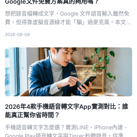
Google文件免費方案真的夠用嗎？
想把錄音檔轉成文字，Google 文件語音輸入雖然免
費，但得靠虛擬音源線才能「騙」過麥克風。本文實
測 3 種將錄音轉文字的方法，包括 Google 文件、
2026-08-09
Tinrec 秒聽錄音和 Otter.ai，從準確度、便利性、後
續整理功能幫你分析哪個最省時間。
2026年4款手機語音轉文字App實測對比：誰
能真正幫你省時間？
手機語音轉文字怎麼選？實測LINE、iPhone內建、
Google Play語音轉文字與Tinrec秒聽錄音，從準確