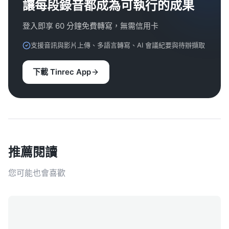
讓每段錄音都成為可執行的成果
登入即享 60 分鐘免費轉寫，無需信用卡
支援音訊與影片上傳、多語言轉寫、AI 會議紀要與待辦擷取
下載 Tinrec App
推薦閱讀
您可能也會喜歡