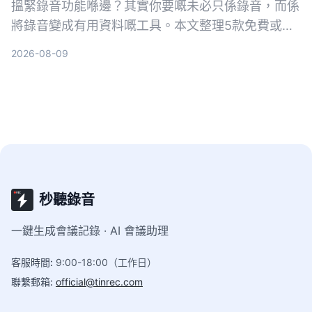
搵緊錄音功能喺邊？其實你要嘅未必只係錄音，而係
將錄音變成有用資料嘅工具。本文整理5款免費或含
免費版嘅錄音轉文字方案，由內置App到AI全能工
2026-08-09
具，幫你揀最慳時間嘅選擇。
秒聽錄音
一鍵生成會議記錄 · AI 會議助理
客服時間
:
9:00-18:00（工作日）
聯繫郵箱
:
official@tinrec.com