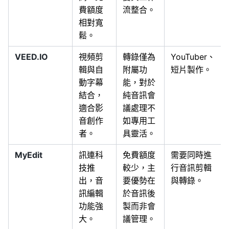
費額度
流整合。
相對寬
鬆。
VEED.IO
視頻剪
轉錄僅為
YouTuber、
輯與自
附屬功
短片製作。
動字幕
能，對於
結合，
純音訊會
適合影
議處理不
音創作
如專用工
者。
具靈活。
MyEdit
訊連科
免費額度
需要同時進
技推
較少，主
行音訊剪輯
出，音
要優勢在
與轉錄。
訊編輯
於音訊後
功能強
製而非會
大。
議管理。