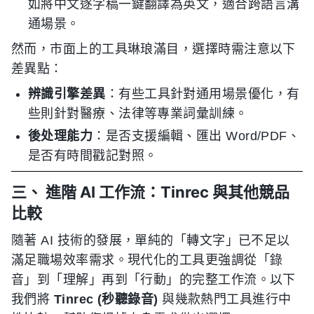
如將中文逐字稿一鍵翻譯為英文，適合跨語言溝
通場景。
然而，市面上的工具琳琅滿目，選擇時需注意以下
差異點：
辨識引擎差異
：有些工具針對通用場景優化，有
些則針對醫療、法律等專業詞彙訓練。
後处理能力
：是否支援編輯、匯出 Word/PDF、
是否有時間戳記對照。
三、 進階 AI 工作流：Tinrec 與其他競品
比較
隨著 AI 技術的發展，單純的「轉文字」已不足以
滿足職場效率需求。現代化的工具更強調從「錄
音」到「理解」再到「行動」的完整工作流。以下
我們將
Tinrec (秒聽錄音)
與幾款熱門工具進行中