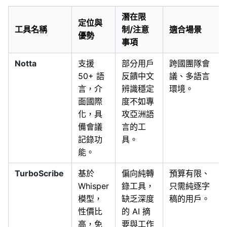
潛在限
定位與
工具名稱
制/注意
適合場景
優勢
事項
Notta
支援
部分用戶
跨國團隊會
50+ 語
反饋中文
議、多語言
言，介
辨識穩定
環境。
面國際
度不如專
化，具
攻亞洲語
備會議
言的工
記錄功
具。
能。
TurboScribe
基於
偏向純轉
預算有限、
Whisper
錄工具，
只需純逐字
模型，
缺乏深度
稿的用戶。
性價比
的 AI 摘
高，免
要與工作