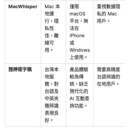
MacWhisper
Mac 本
僅限
重視數據隱
地運
macOS
私的 Mac
行，隱
平台，無
用戶。
私性
法在
佳，離
iPhone
線可
或
用。
Windows
上使用。
雅婷逐字稿
台灣本
產品體驗
需要高精度
地服
較為傳
台語辨識的
務，對
統，缺乏
在地用戶。
台語及
現代化的
中英夾
AI 互動查
雜辨識
詢功能。
表現良
好。