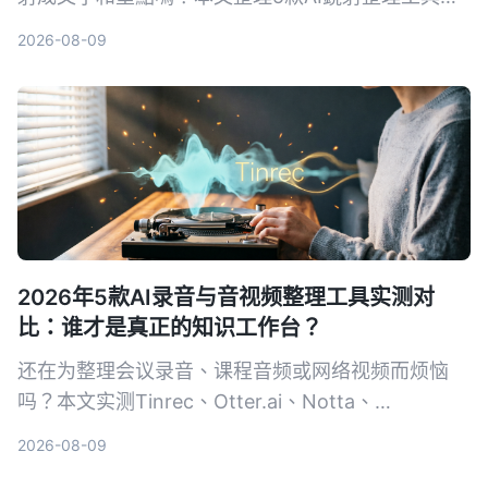
實測比較功能、價格與適合情境，幫你找到最適合的
2026-08-09
方案。
2026年5款AI录音与音视频整理工具实测对
比：谁才是真正的知识工作台？
还在为整理会议录音、课程音频或网络视频而烦恼
吗？本文实测Tinrec、Otter.ai、Notta、
TurboScribe、PLAUD Note五款工具，从准确率、
2026-08-09
后处理能力、中文支持到性价比，帮你找出最适合你