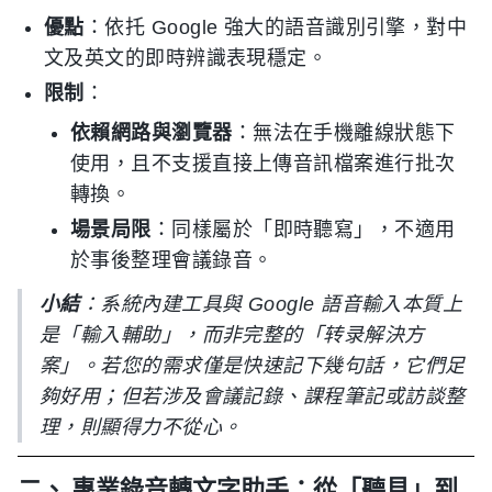
優點
：依托 Google 強大的語音識別引擎，對中
文及英文的即時辨識表現穩定。
限制
：
依賴網路與瀏覽器
：無法在手機離線狀態下
使用，且不支援直接上傳音訊檔案進行批次
轉換。
場景局限
：同樣屬於「即時聽寫」，不適用
於事後整理會議錄音。
小結
：系統內建工具與 Google 語音輸入本質上
是「輸入輔助」，而非完整的「转录解決方
案」。若您的需求僅是快速記下幾句話，它們足
夠好用；但若涉及會議記錄、課程筆記或訪談整
理，則顯得力不從心。
二、 專業錄音轉文字助手：從「聽見」到