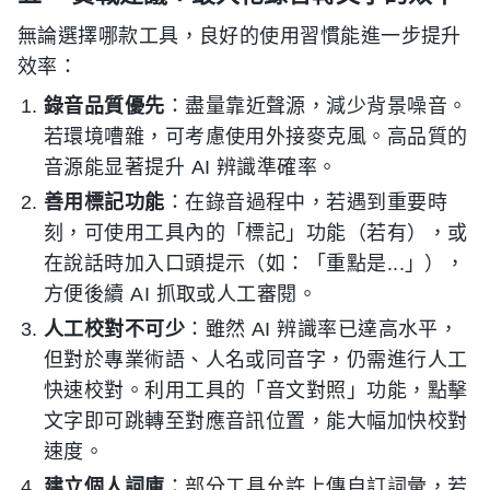
無論選擇哪款工具，良好的使用習慣能進一步提升
效率：
錄音品質優先
：盡量靠近聲源，減少背景噪音。
若環境嘈雜，可考慮使用外接麥克風。高品質的
音源能显著提升 AI 辨識準確率。
善用標記功能
：在錄音過程中，若遇到重要時
刻，可使用工具內的「標記」功能（若有），或
在說話時加入口頭提示（如：「重點是...」），
方便後續 AI 抓取或人工審閱。
人工校對不可少
：雖然 AI 辨識率已達高水平，
但對於專業術語、人名或同音字，仍需進行人工
快速校對。利用工具的「音文對照」功能，點擊
文字即可跳轉至對應音訊位置，能大幅加快校對
速度。
建立個人詞庫
：部分工具允許上傳自訂詞彙，若