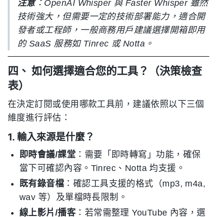
注意
：OpenAI Whisper 與 Faster Whisper 雖然
技術強大，但需要一定的技術部署能力，適合開
發者或工程師，一般商務用戶建議選擇開箱即用
的 SaaS 服務如 Tinrec 或 Notta。
四、 如何選擇適合您的工具？（決策檢查
表）
在決定訂閱或使用哪款工具前，建議依照以下三個
維度進行評估：
1. 輸入來源是什麼？
即時會議/課堂
：需要「即時轉寫」功能，確保
當下可確認內容。Tinrec、Notta 均支援。
既有錄音檔
：確認工具支援的格式（mp3, m4a,
wav 等）及單檔時長限制。
線上影片/播客
：若常需整理 YouTube 內容，選