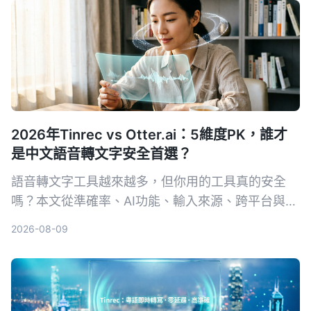
2026年Tinrec vs Otter.ai：5維度PK，誰才
是中文語音轉文字安全首選？
語音轉文字工具越來越多，但你用的工具真的安全
嗎？本文從準確率、AI功能、輸入來源、跨平台與數
據安全五大維度，實測對比Tinrec與Otter.ai。同時
2026-08-09
深入解析AES加密為何是保護錄音資料的關鍵，幫你
選出最適合且可靠的工具。