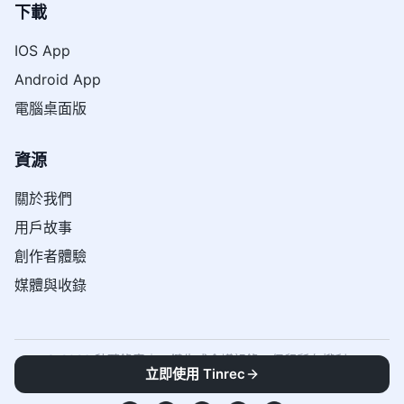
下載
IOS App
Android App
電腦桌面版
資源
關於我們
用戶故事
創作者體驗
媒體與收錄
© 2026 秒聽錄音｜一鍵生成會議記錄。保留所有權利。
立即使用 Tinrec
《
服務條款
》
《
隱私政策
》