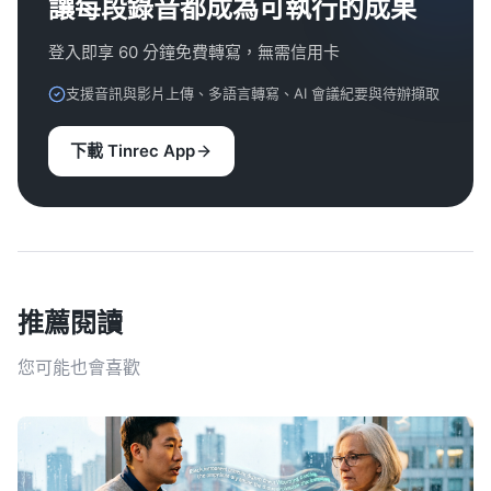
讓每段錄音都成為可執行的成果
登入即享 60 分鐘免費轉寫，無需信用卡
支援音訊與影片上傳、多語言轉寫、AI 會議紀要與待辦擷取
下載 Tinrec App
推薦閱讀
您可能也會喜歡