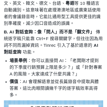
文、英文、韓文、德文、台語、
粵語
等 10 種語言
自動識別。這意味著在處理港澳地區或廣東話使用
者的會議錄音時，它能比通用型工具提供更佳的識
別準確度，減少因口音造成的誤識。
B. AI 對話查詢：像「問人」而不是「翻文件」
傳
統逐字稿只能靠 Ctrl+F 搜尋關鍵字，但往往因為用
詞不同而漏掉資訊。Tinrec 引入了基於語意的
AI
對話查詢
功能。
場景舉例
：你可以直接問 AI：「老闆剛才提到
的下季度行銷預算上限是多少？」或「針對專案
A 的風險，大家達成了什麼共識？」
價值
：AI 會理解語意並從長篇錄音中提取具體
答案，這比肉眼閱讀幾千字的逐字稿效率高得
多。