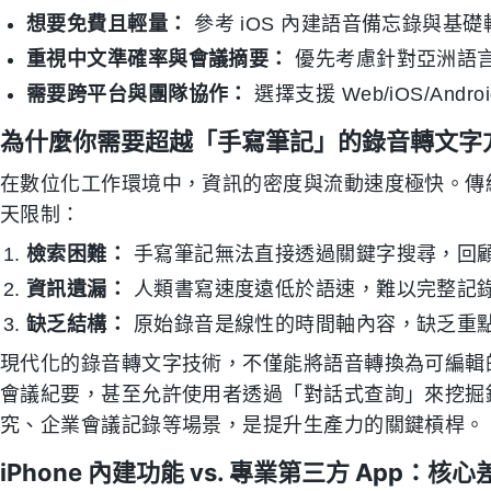
想要免費且輕量：
參考 iOS 內建語音備忘錄與基
重視中文準確率與會議摘要：
優先考慮針對亞洲語言優化的
需要跨平台與團隊協作：
選擇支援 Web/iOS/An
為什麼你需要超越「手寫筆記」的錄音轉文字
在數位化工作環境中，資訊的密度與流動速度極快。傳
天限制：
檢索困難：
手寫筆記無法直接透過關鍵字搜尋，回
資訊遺漏：
人類書寫速度遠低於語速，難以完整記
缺乏結構：
原始錄音是線性的時間軸內容，缺乏重點標記與
現代化的錄音轉文字技術，不僅能將語音轉換為可編輯的
會議紀要，甚至允許使用者透過「對話式查詢」來挖掘
究、企業會議記錄等場景，是提升生產力的關鍵槓桿。
iPhone 內建功能 vs. 專業第三方 App：核