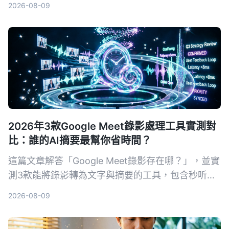
2026-08-09
能、跨平台到免費額度一次比較，幫你找到最適合自
己的錄音轉文字方法。
2026年3款Google Meet錄影處理工具實測對
比：誰的AI摘要最幫你省時間？
這篇文章解答「Google Meet錄影存在哪？」，並實
測3款能將錄影轉為文字與摘要的工具，包含秒听录
音Tinrec、Notta及Otter.ai，幫你從存檔、轉寫到
2026-08-09
找重點一次搞定。