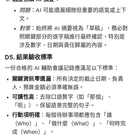
問題
：AI 可能遺漏細微但重要的語氣或上下
文。
對策
：始終將 AI 摘要視為「草稿」，務必對
照關鍵部分的逐字稿進行最終確認，特別是
涉及數字、日期與責任歸屬的內容。
D5. 結果驗收標準
一份合格的 AI 輔助會議記錄應滿足以下標準：
關鍵資訊零遺漏
：所有決定的截止日期、負責
人、預算金額必須準確無誤。
可讀性高
：去除口語贅字（如「那個」、
「呃」），保留語意完整的句子。
行動項明確
：每個待辦事項都應包含「誰
（Who）」、「做什麼（What）」、「何時完
成（When）」。