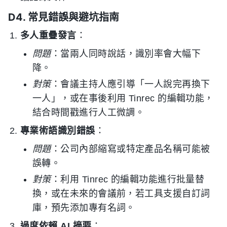
D4. 常見錯誤與避坑指南
多人重疊發言
：
問題
：當兩人同時說話，識別率會大幅下
降。
對策
：會議主持人應引導「一人說完再換下
一人」，或在事後利用 Tinrec 的編輯功能，
結合時間戳進行人工微調。
專業術語識別錯誤
：
問題
：公司內部縮寫或特定產品名稱可能被
誤轉。
對策
：利用 Tinrec 的編輯功能進行批量替
換，或在未來的會議前，若工具支援自訂詞
庫，預先添加專有名詞。
過度依賴 AI 摘要
：