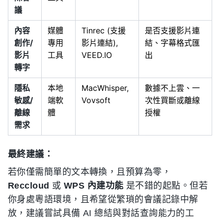
議
內容
媒體
Tinrec (支援
是否支援影片連
創作/
專用
影片連結),
結、字幕格式匯
影片
工具
VEED.IO
出
轉字
隱私
本地
MacWhisper,
數據不上雲、一
敏感/
端軟
Vovsoft
次性買斷或離線
離線
體
授權
需求
最終建議：
若你僅需簡單的文本轉換，且預算為零，
Reccloud
或
WPS 內建功能
是不錯的起點。但若
你身處粵語環境，且希望從繁瑣的會議記錄中解
放，建議嘗試具備 AI 總結與對話查詢能力的工