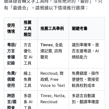
選擇錄音轉文字工具時，沒有绝对的「最好」，只
有「最適合」。請根據以下情境進行選擇：
推薦
使用
工具
推薦工具舉例
關鍵考量
情境
類型
粵語/
方言
Tinrec
, 全能
識別準確率、是
方言
優化
速記寶, 訊飛
否支援粵語、AI
會議
型 AI
聽見
總結能力
記錄
工具
免費/
線上
Reccloud, 微
免費額度、操作
偶爾
免費
政網, Free
便捷性、需接受
使用
工具
Voice to Text
較高校對成本
跨語
多語
Tinrec, Notta,
多語言自動識
言/國
系 AI
Reccloud
別、翻譯準確度
際會
工具