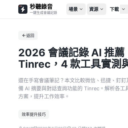
秒聽錄音
場景
資源
下載
一鍵生成會議記錄
返回
2026 會議記錄 AI 
Tinrec，4 款工具實
還在手寫會議筆記？本文比較微信、迅捷、釘釘
備 AI 摘要與對話查詢功能的 Tinrec。解
方案，提升工作效率。
效率提升技巧