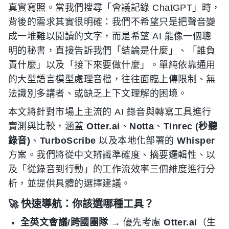
真實寫照。當我們搜尋「會議記錄 ChatGPT」時，
背後的需求其實很明確：我們不希望只是把聲音變
成一堆難以閱讀的文字，而是希望 AI 能像一個聰
明的秘書，直接告訴我們「結論是什麼」、「誰負
責什麼」以及「接下來要做什麼」。單純依靠通用
的大型語言模型處理音檔，往往面臨上傳限制、無
法識別多講者、或缺乏上下文理解的困境。
本文將針對市場上主流的 AI 錄音與轉寫工具進行
實測與比較，涵蓋
Otter.ai
、
Notta
、
Tinrec (秒聽
錄音)
、
TurboScribe
以及本地化部署的
Whisper
方案。我們將從中文辨識準確度、摘要邏輯性、以
及「從錄音到行動」的工作流效率三個維度進行分
析，並提供具體的選擇建議。
🚀 快速導航：你該選哪種工具？
全英文會議/跨國團隊
→ 優先考慮
Otter.ai
（生