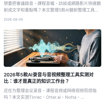
想要把會議錄音、課程音檔、訪談或網路影片快速鏡
射成文字和重點嗎？本文整理5款AI鏡射整理工具，
實測比較功能、價格與適合情境，幫你找到最適合的
2026-08-09
方案。
2026年5款AI录音与音视频整理工具实测对
比：谁才是真正的知识工作台？
还在为整理会议录音、课程音频或网络视频而烦恼
吗？本文实测Tinrec、Otter.ai、Notta、
TurboScribe、PLAUD Note五款工具，从准确率、