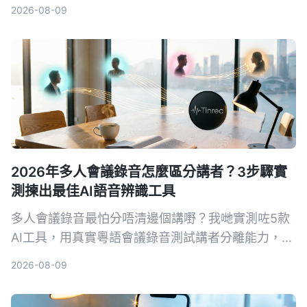
析，幫助中階主管找到最適合自己的工具。
2026-08-09
2026年多人會議錄音怎麼區分講者？3步驟實
測揀出最佳AI語音辨識工具
多人會議錄音最怕分唔清邊個講嘢？我哋實測咗5款
AI工具，用真實粵語會議錄音測試講者分離能力，最
後揀出 Tinrec 秒听錄音係最適合香港打工仔嘅選
2026-08-09
擇。從揀工具標準到避坑指南，一次過幫你慳返OT
時間。