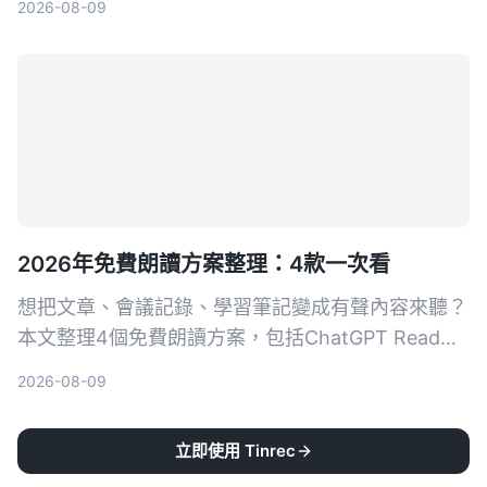
2026-08-09
后处理能力、中文支持到性价比，帮你找出最适合你
的AI录音与音视频整理方案。
2026年免費朗讀方案整理：4款一次看
想把文章、會議記錄、學習筆記變成有聲內容來聽？
本文整理4個免費朗讀方案，包括ChatGPT Read
Aloud、Ondoku等，並推薦搭配Tinrec先將音視頻
2026-08-09
轉成高質量文字，再輕鬆打造個人有聲書。
立即使用 Tinrec