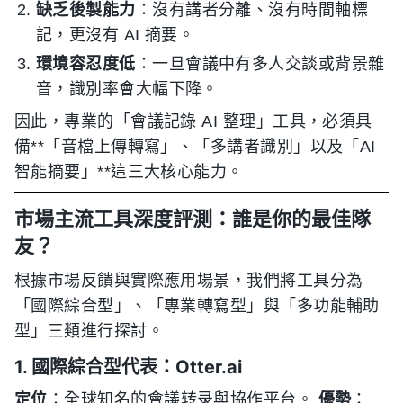
缺乏後製能力
：沒有講者分離、沒有時間軸標
記，更沒有 AI 摘要。
環境容忍度低
：一旦會議中有多人交談或背景雜
音，識別率會大幅下降。
因此，專業的「會議記錄 AI 整理」工具，必須具
備**「音檔上傳轉寫」、「多講者識別」以及「AI
智能摘要」**這三大核心能力。
市場主流工具深度評測：誰是你的最佳隊
友？
根據市場反饋與實際應用場景，我們將工具分為
「國際綜合型」、「專業轉寫型」與「多功能輔助
型」三類進行探討。
1. 國際綜合型代表：Otter.ai
定位
：全球知名的會議转录與協作平台。
優勢
：