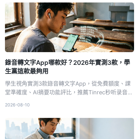
錄音轉文字App哪款好？2026年實測3款，學
生黨這款最夠用
學生視角實測3款錄音轉文字App，從免費額度、課
堂準確度、AI摘要功能評比，推薦Tinrec秒听录音，
免費版就夠用，付費也親民。
2026-08-10