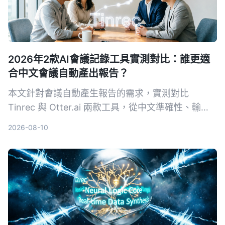
2026年2款AI會議記錄工具實測對比：誰更適
合中文會議自動產出報告？
本文針對會議自動產生報告的需求，實測對比
Tinrec 與 Otter.ai 兩款工具，從中文準確性、輸入
來源多樣性、會後整理、導出彈性與 AI 問答五個維
2026-08-10
度深度分析，幫助需要採購決策的主管快速判斷哪款
最適合中文會議場景。