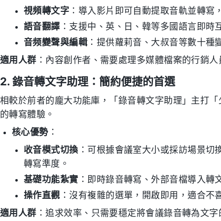
視頻轉文字
：導入影片即可自動提取音軌並轉寫
語音翻譯
：支援中、英、日、韓等多國語言即時
音频變聲與編輯
：提供蘿莉音、大叔音等數十種
適用人群
：內容創作者、需要處理多媒體檔案的行銷人
2. 錄音轉文字助理：簡約便捷的首選
相較於前者的龐大功能庫，「錄音轉文字助理」主打「
的轉寫體驗。
核心優勢
：
收音模式切換
：可根據會議室大小或採訪場景切
轉寫準度。
基礎功能紮實
：即時錄音轉寫、外部音檔導入轉
操作直觀
：沒有複雜的選單，開啟即用，適合不
適用人群
：追求效率、只需要穩定將會議錄音轉為文字