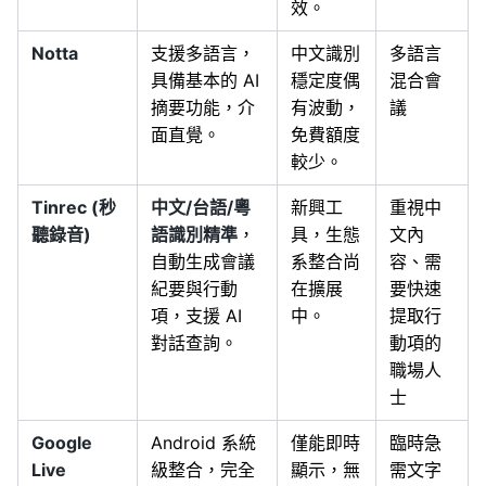
效。
Notta
支援多語言，
中文識別
多語言
具備基本的 AI
穩定度偶
混合會
摘要功能，介
有波動，
議
面直覺。
免費額度
較少。
Tinrec (秒
中文/台語/粵
新興工
重視中
聽錄音)
語識別精準
，
具，生態
文內
自動生成會議
系整合尚
容、需
紀要與行動
在擴展
要快速
項，支援 AI
中。
提取行
對話查詢。
動項的
職場人
士
Google
Android 系統
僅能即時
臨時急
Live
級整合，完全
顯示，無
需文字