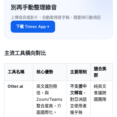
別再手動整理錄音
上傳音訊或影片，自動取得逐字稿、摘要與行動項目
下載 Tinrec App
主流工具橫向對比
適合族
工具名稱
核心優勢
主要限制
群
Otter.ai
英文識別極
不支援中
純英文
佳，與
文轉寫
，
會議跨
Zoom/Teams
對亞洲語
國團隊
整合度高，介
言使用者
面國際化。
幾乎無