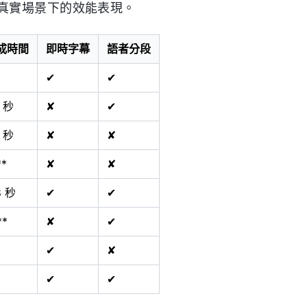
真實場景下的效能表現。
成時間
即時字幕
語者分段
✔
✔
3 秒
✘
✔
3 秒
✘
✘
*
✘
✘
8 秒
✔
✔
**
✘
✔
✔
✘
✔
✔