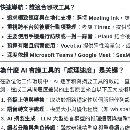
快速導航：誰適合哪款工具？
追求極致速度與在地化支援
：選擇
Meeting Ink
，處
重視跨平台與後續行動項整理
：考慮
Tinrec
，提供從
主要使用手機進行訪談或一對一錄音
：
Plaud
結合硬
預算有限且偶爾使用
：
Vocol.ai
提供彈性流量包，
深度依賴 Microsoft Teams / Google Meet
：
SeaM
為什麼 AI 會議工具的「處理速度」是关键？
在數位化工作環境中，AI 逐字稿與摘要工具的效能，
測，造成工具間速度差異的主要原因來自以下五大技術
音檔上傳與轉換
：取決於網路穩定性與伺服器佇列
語音轉文字處理
：模型大小與優化程度（如 Whisper、T
AI 摘要生成
：LLM 大型語言模型的推理速度與邏輯
語者分離與角色辨識
：聲紋辨識精準度與重疊語音