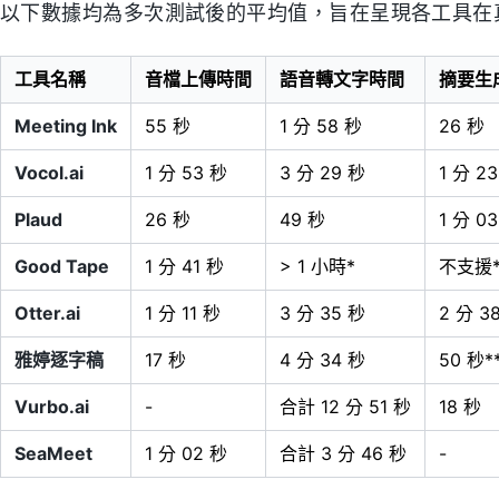
以下數據均為多次測試後的平均值，旨在呈現各工具在
工具名稱
音檔上傳時間
語音轉文字時間
摘要生
Meeting Ink
55 秒
1 分 58 秒
26 秒
Vocol.ai
1 分 53 秒
3 分 29 秒
1 分 2
Plaud
26 秒
49 秒
1 分 0
Good Tape
1 分 41 秒
> 1 小時*
不支援*
Otter.ai
1 分 11 秒
3 分 35 秒
2 分 3
雅婷逐字稿
17 秒
4 分 34 秒
50 秒*
Vurbo.ai
-
合計 12 分 51 秒
18 秒
SeaMeet
1 分 02 秒
合計 3 分 46 秒
-