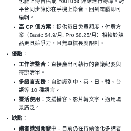
也能上傳音檔或 YouTube 連結進行轉錄。跨
平台同步讓你在手機上錄音，回到電腦即可
編輯。
高 CP 值方案
：提供每日免費額度，付費方
案（Basic $4.9/月, Pro $8.25/月）相較於競
品更具競爭力，且無單檔長度限制。
優點
：
工作流整合
：直接產出可執行的會議紀要與
待辦清單。
多語言支援
：自動識別中、英、日、韓、台
語等 10 種語言。
靈活使用
：支援播客、影片轉文字，適用場
景廣泛。
缺點
：
講者識別開發中
：目前仍在持續優化多講者