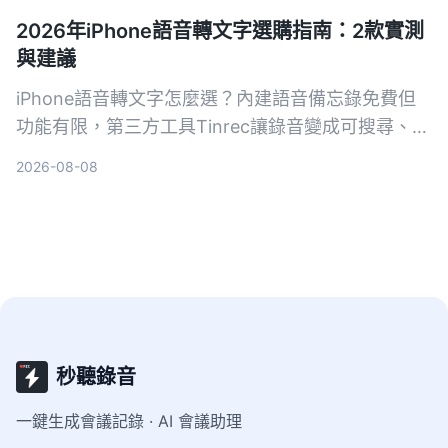
2026年iPhone語音轉文字選購指南：2款實測
與建議
iPhone語音轉文字怎麼選？內建語音備忘錄免費但
功能有限，第三方工具Tinrec讓錄音變成可搜尋、可
整理的知識庫。這篇從準確率、整理能力、AI功能到
2026-08-08
跨平台，實測比較兩者差異，告訴你到底該選哪個。
秒聽錄音
一鍵生成會議記錄 · AI 會議助理