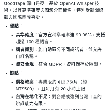
GoodTape 源自丹麥，基於 OpenAI Whisper 技
術，以其高準確度與簡潔介面聞名，特別受新聞媒
體與國際團隊喜愛。
優點
：
高準確度
：官方宣稱準確率達 99.98%，支援
超過 100 種語言。
講者識別
：能自動區分不同說話者，並允許
自訂名稱。
資安合規
：符合 GDPR，資料儲存於歐盟。
缺點
：
價格較高
：專業版約 €13.75/月（約
NT$500），且每月有 20 小時上限。
台灣在地化不足
：對台語或強列台灣口音的
辨識能力有限。