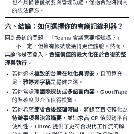
也不具備會後摘要與管理功能，僅適合短時間內
的想法備忘。
六、結論：如何選擇你的會議記錄利器？
回到最初的問題：「Teams 會議需要帳號嗎？」
——不一定，但擁有帳號能獲得更佳體驗。然而，
無論你是否登入，
會議價值的最大化在於會後的整
理與執行
。
若你追求
極致的台灣在地化與資安
，且預算充
足，
雅婷逐字稿
是穩健之選。
若你常處理
國際採訪或多語言內容
，
GoodTape
的準確度與介面值得投資。
若你希望
節省會後整理時間
，將錄音直接轉化為
待辦事項與決策摘要
，並追求高 CP 值與跨平台
便利性，
Tinrec
提供了更符合現代工作流的解