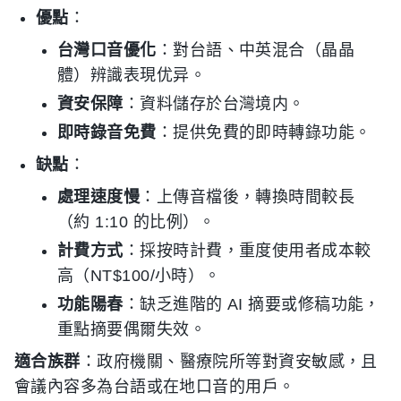
優點
：
台灣口音優化
：對台語、中英混合（晶晶
體）辨識表現优异。
資安保障
：資料儲存於台灣境内。
即時錄音免費
：提供免費的即時轉錄功能。
缺點
：
處理速度慢
：上傳音檔後，轉換時間較長
（約 1:10 的比例）。
計費方式
：採按時計費，重度使用者成本較
高（NT$100/小時）。
功能陽春
：缺乏進階的 AI 摘要或修稿功能，
重點摘要偶爾失效。
適合族群
：政府機關、醫療院所等對資安敏感，且
會議內容多為台語或在地口音的用戶。