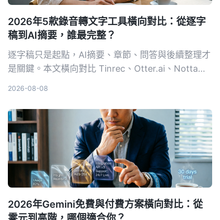
2026年5款錄音轉文字工具橫向對比：從逐字
稿到AI摘要，誰最完整？
逐字稿只是起點，AI摘要、章節、問答與後續整理才
是關鍵。本文橫向對比 Tinrec、Otter.ai、Notta、
TurboScribe 與 PLAUD，從免費到付費、會議到創
2026-08-08
作，幫你選出最適合的錄音轉文字方案。
2026年Gemini免費與付費方案橫向對比：從
零元到高階，哪個適合你？