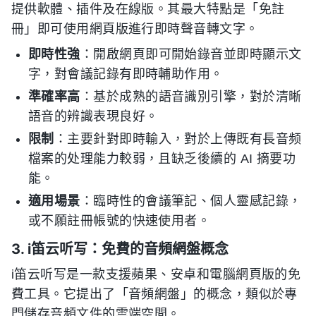
提供軟體、插件及在線版。其最大特點是「免註
冊」即可使用網頁版進行即時聲音轉文字。
即時性強
：開啟網頁即可開始錄音並即時顯示文
字，對會議記錄有即時輔助作用。
準確率高
：基於成熟的語音識別引擎，對於清晰
語音的辨識表現良好。
限制
：主要針對即時輸入，對於上傳既有長音频
檔案的处理能力較弱，且缺乏後續的 AI 摘要功
能。
適用場景
：臨時性的會議筆記、個人靈感記錄，
或不願註冊帳號的快速使用者。
3. i笛云听写：免費的音頻網盤概念
i笛云听写是一款支援蘋果、安卓和電腦網頁版的免
費工具。它提出了「音頻網盤」的概念，類似於專
門儲存音頻文件的雲端空間。