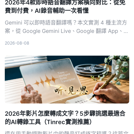
2026年4款即時語音翻譯方案橫向對比：從免
費到付費，AI錄音輔助一次看懂
Gemini 可以即時語音翻譯嗎？本文實測 4 種主流方
案，從 Google Gemini Live、Google 翻譯 App、第
三方工具到 AI 錄音整理助手 Tinrec，分析延遲、語
2026-08-08
氣保留、紀錄能力與適合場景，幫你找到最適合的跨
語言溝通組合。
2026年影片怎麼轉成文字？5步驟挑選最適合
的AI轉錄工具（Tinrec實測推薦）
還在用手動擷取影片中的聲音打成逐字稿嗎？這篇文