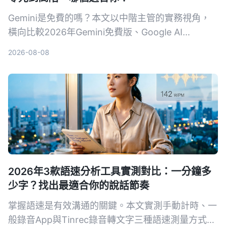
Gemini是免費的嗎？本文以中階主管的實務視角，
橫向比較2026年Gemini免費版、Google AI
Plus（月費NT$260）、Pro、Ultra 5x與Ultra 20x
2026-08-08
共5種方案。從用量、功能、工作整合三個維度，幫
你算清楚免費版夠不夠用、什麼情況下該升級，並附
上30天免費體驗企業版的管道。
2026年3款語速分析工具實測對比：一分鐘多
少字？找出最適合你的說話節奏
掌握語速是有效溝通的關鍵。本文實測手動計時、一
般錄音App與Tinrec錄音轉文字三種語速測量方式，