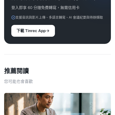
登入即享 60 分鐘免費轉寫，無需信用卡
支援音訊與影片上傳、多語言轉寫、AI 會議紀要與待辦擷取
下載 Tinrec App
推薦閱讀
您可能也會喜歡