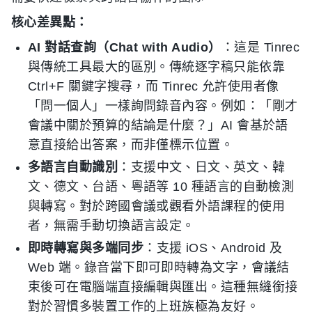
核心差異點：
AI 對話查詢（Chat with Audio）
：這是 Tinrec
與傳統工具最大的區別。傳統逐字稿只能依靠
Ctrl+F 關鍵字搜尋，而 Tinrec 允許使用者像
「問一個人」一樣詢問錄音內容。例如：「剛才
會議中關於預算的結論是什麼？」AI 會基於語
意直接給出答案，而非僅標示位置。
多語言自動識別
：支援中文、日文、英文、韓
文、德文、台語、粵語等 10 種語言的自動檢測
與轉寫。對於跨國會議或觀看外語課程的使用
者，無需手動切換語言設定。
即時轉寫與多端同步
：支援 iOS、Android 及
Web 端。錄音當下即可即時轉為文字，會議結
束後可在電腦端直接編輯與匯出。這種無縫銜接
對於習慣多裝置工作的上班族極為友好。