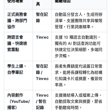
使用場景
關鍵理由
具
正式商務會
智在記
自動區分發言人、生成待辦
議、跨部門
錄
清單、支援團隊共享與權限
協作
管理，行業詞庫精準。
跨語言會
Tinrec
支援 10 種語言自動識別，
議、快速檢
獨有的 AI 對話查詢功能可
索重點
快速定位決策細節，多端同
步流暢。
學生上課、
智在記
兩者免費額度均涵蓋日常需
自學筆記
錄 /
求，能將長課程轉化為結構
Tinrec
化知識卡片或摘要，複習效
率高。
內容創作
Tinrec
支援連結導入或檔案上傳，
（YouTube/
/ 智在
自動提取文案與摘要，節省
播客）
記錄
手動聽寫時間。