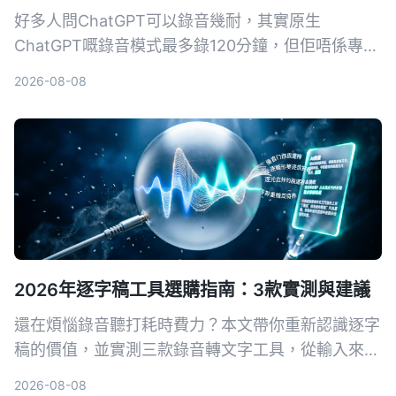
好多人問ChatGPT可以錄音幾耐，其實原生
ChatGPT嘅錄音模式最多錄120分鐘，但佢唔係專為
會議紀錄設計嘅工具。本文實測3款工具，教你用
2026-08-08
Tinrec幾步將錄音變成會議紀要、逐字稿，仲有AI問
答功能，真正幫你慳返OT時間。
2026年逐字稿工具選購指南：3款實測與建議
還在煩惱錄音聽打耗時費力？本文帶你重新認識逐字
稿的價值，並實測三款錄音轉文字工具，從輸入來
源、AI 整理能力到中文體驗，幫你找到真正能提升
2026-08-08