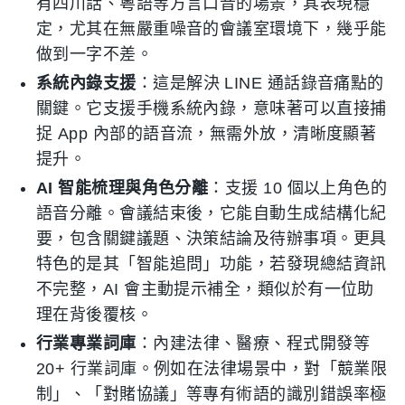
有四川話、粵語等方言口音的場景，其表現穩
定，尤其在無嚴重噪音的會議室環境下，幾乎能
做到一字不差。
系統內錄支援
：這是解決 LINE 通話錄音痛點的
關鍵。它支援手機系統內錄，意味著可以直接捕
捉 App 內部的語音流，無需外放，清晰度顯著
提升。
AI 智能梳理與角色分離
：支援 10 個以上角色的
語音分離。會議結束後，它能自動生成結構化紀
要，包含關鍵議題、決策結論及待辦事項。更具
特色的是其「智能追問」功能，若發現總結資訊
不完整，AI 會主動提示補全，類似於有一位助
理在背後覆核。
行業專業詞庫
：內建法律、醫療、程式開發等
20+ 行業詞庫。例如在法律場景中，對「競業限
制」、「對賭協議」等專有術語的識別錯誤率極