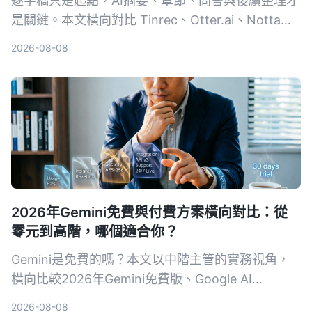
逐字稿只是起點，AI摘要、章節、問答與後續整理才
是關鍵。本文橫向對比 Tinrec、Otter.ai、Notta、
TurboScribe 與 PLAUD，從免費到付費、會議到創
2026-08-08
作，幫你選出最適合的錄音轉文字方案。
2026年Gemini免費與付費方案橫向對比：從
零元到高階，哪個適合你？
Gemini是免費的嗎？本文以中階主管的實務視角，
橫向比較2026年Gemini免費版、Google AI
Plus（月費NT$260）、Pro、Ultra 5x與Ultra 20x
2026-08-08