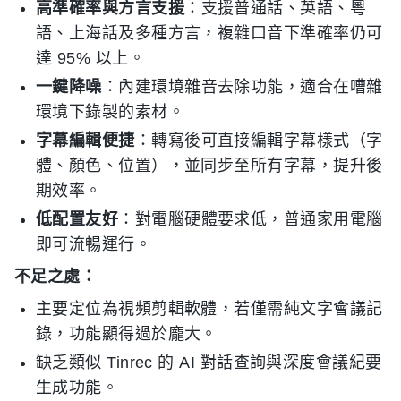
高準確率與方言支援
：支援普通話、英語、粵
語、上海話及多種方言，複雜口音下準確率仍可
達 95% 以上。
一鍵降噪
：內建環境雜音去除功能，適合在嘈雜
環境下錄製的素材。
字幕編輯便捷
：轉寫後可直接編輯字幕樣式（字
體、顏色、位置），並同步至所有字幕，提升後
期效率。
低配置友好
：對電腦硬體要求低，普通家用電腦
即可流暢運行。
不足之處：
主要定位為視頻剪輯軟體，若僅需純文字會議記
錄，功能顯得過於龐大。
缺乏類似 Tinrec 的 AI 對話查詢與深度會議紀要
生成功能。