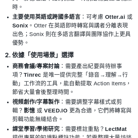
時。
主要使用英語或跨國多語言
：可考慮
Otter.ai
或
Sonix
。Otter 在英語即時轉寫與講者分離表現
出色；Sonix 則在多語言翻譯與團隊協作上更具
優勢。
2. 依據「使用場景」選擇
商務會議/專案討論
：需要產出紀要與待辦事
項？
Tinrec
是唯一提供完整「錄音→理解→行
動」工作流的工具，能自動提取 Action Items，
節省大量會後整理時間。
視頻創作/字幕製作
：需要調整字幕樣式或剪
輯？
影憶
或
VEED.IO
更為合適，它們將轉寫與
剪輯功能無縫結合。
課堂學習/學術研究
：需要標註重點？
LectMat
提供專屬的知識點標註功能；若需整理大量訪談