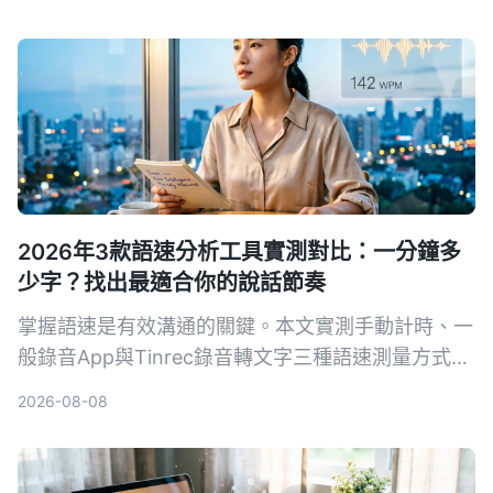
共5種方案。從用量、功能、工作整合三個維度，幫
你算清楚免費版夠不夠用、什麼情況下該升級，並附
上30天免費體驗企業版的管道。
2026年3款語速分析工具實測對比：一分鐘多
少字？找出最適合你的說話節奏
掌握語速是有效溝通的關鍵。本文實測手動計時、一
般錄音App與Tinrec錄音轉文字三種語速測量方式，
從精準度、便利性到附加功能完整比較，幫你找到最
2026-08-08
適合的測量工具，調校出專業的說話節奏。