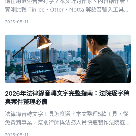
還在用鍵盤苦苦打字？本文針對作家、內容創作者，
實測比較 Tinrec、Otter、Notta 等語音輸入工具，
從靈感捕捉、轉寫準確度到後期整理，教你用 4 步
2026-08-11
驟找到最適合的語音寫作助手。
2026年法律錄音轉文字完整指南：法院逐字稿
與案件整理必備
法律錄音轉文字工具怎麼選？本文整理5款工具，從
免費到專業，幫助律師與法務人員快速製作法院逐字
稿，整理證人訪談與案件證據錄音，提升工作效率。
2026-08-11