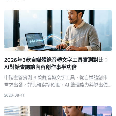
2026年3款自媒體錄音轉文字工具實測對比：
AI對話查詢讓內容創作事半功倍
中階主管實測 3 款錄音轉文字工具，從自媒體創作
需求出發，評比轉寫準確度、AI 整理能力與導出便
利性，Tinrec 秒听录音的 AI 對話查詢與網路影片轉
2026-08-11
寫最實用，讓內容產出更有效率。