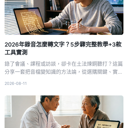
2026年錄音怎麼轉文字？5步驟完整教學+3款
工具實測
錄了會議、課程或訪談，卻卡在土法煉鋼聽打？這篇
分享一套把音檔變知識的方法論，從選購關鍵、實測
首選工具Tinrec，到競品速覽和避坑指南，幫助你真
2026-08-11
正把錄音變成可搜可用可追問的資料庫。