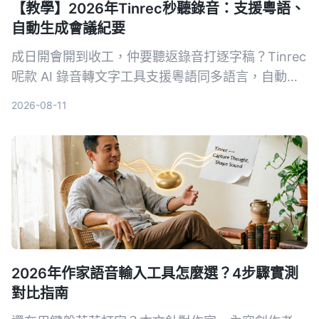
【教學】2026年Tinrec秒聽錄音：支援粵語、
自動生成會議紀要
成日開會開到收工，仲要聽返錄音打逐字稿？Tinrec
呢款 AI 錄音轉文字工具支援粵語同多語言，自動生
成會議紀要、待辦事項，仲可以錄完直接用 AI 問重
2026-08-11
點。實測轉寫準確度同搜尋功能超實用，同場加映其
他工具對比同避坑指南，睇完即刻識揀。
2026年作家語音輸入工具怎麼選？4步驟實測
對比指南