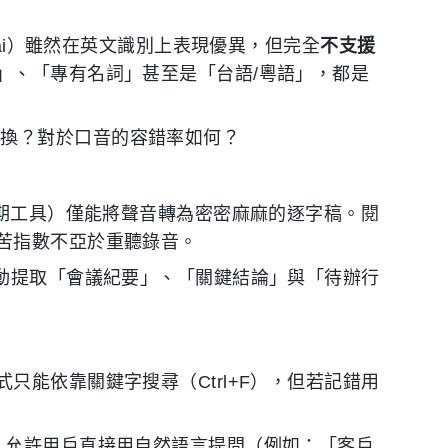
.ai）雖然在英文識別上表現優異，但完全
不支援
」、「專有名詞」甚至是「台語/粵語」，都是
切換？對於口音的容錯率如何？
早期工具）僅能將聲音轉為密密麻麻的逐字稿。閱
苦指數不亞於重聽錄音。
自動提取「會議紀要」、「關鍵結論」與「待辦行
只能依靠關鍵字搜尋（Ctrl+F），但若記錯用
能，允許用戶直接用自然語言提問（例如：「客戶