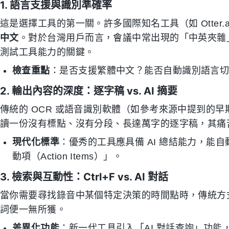
1. 語言支援與識別準確率
這是選擇工具的第一關。許多國際知名工具（如 Otter
中文
。對於台灣用戶而言，會議中常出現的「中英夾雜
測試工具能力的關鍵。
檢查重點
：是否支援繁體中文？能否自動識別語言
2. 輸出內容的深度：逐字稿 vs. AI 摘要
傳統的 OCR 或語音識別軟體（如參考來源中提到的
讀一份沒有標點、沒有分段、長達萬字的逐字稿，其痛
現代化標準
：優秀的工具應具備 AI 總結能力，能
動項（Action Items）」。
3. 檢索與互動性：Ctrl+F vs. AI 對話
當你需要尋找錄音中某個特定決策的時間點時，傳統方式
詞便一無所獲。
差異化功能
：新一代工具引入「AI 對話查詢」功