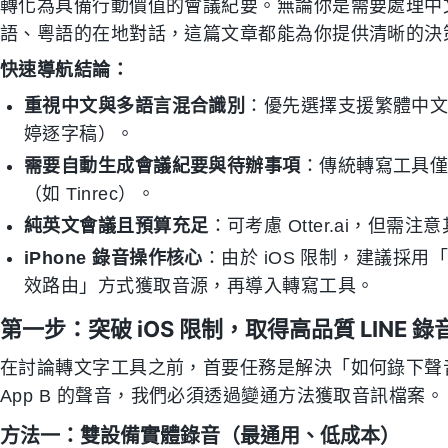
轉化為具備行動價值的會議紀要。無論你是需要處理中
語、粵語的在地對話，這篇文章都能為你提供清晰的決
快速導航結論：
重視中文與多語言混合識別
：優先選擇支援繁體中文、
婷逐字稿）。
需要自動生成會議紀要與待辦事項
：傳統轉寫工具僅
（如 Tinrec）。
純英文會議且預算充足
：可考慮 Otter.ai，但需
iPhone 錄音操作核心
：由於 iOS 限制，建議採用「
效路由」方式獲取音源，再導入轉寫工具。
第一步：突破 iOS 限制，取得高品質 LINE 錄
在討論轉文字工具之前，首要任務是解決「如何錄下聲音」的問
App B 的聲音，我們必須透過變通方法獲取音訊檔案。
方法一：雙設備實體錄音（最通用、低成本）