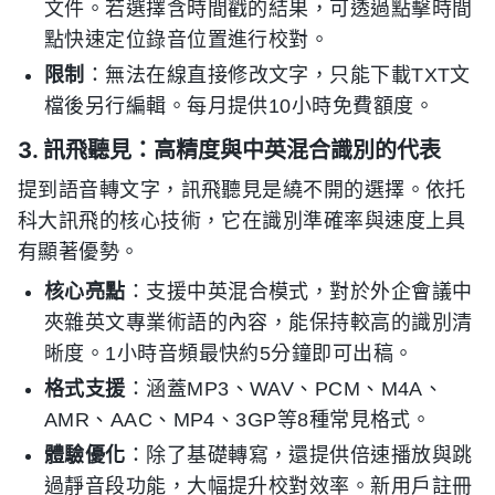
文件。若選擇含時間戳的結果，可透過點擊時間
點快速定位錄音位置進行校對。
限制
：無法在線直接修改文字，只能下載TXT文
檔後另行編輯。每月提供10小時免費額度。
3. 訊飛聽見：高精度與中英混合識別的代表
提到語音轉文字，訊飛聽見是繞不開的選擇。依托
科大訊飛的核心技術，它在識別準確率與速度上具
有顯著優勢。
核心亮點
：支援中英混合模式，對於外企會議中
夾雜英文專業術語的內容，能保持較高的識別清
晰度。1小時音頻最快約5分鐘即可出稿。
格式支援
：涵蓋MP3、WAV、PCM、M4A、
AMR、AAC、MP4、3GP等8種常見格式。
體驗優化
：除了基礎轉寫，還提供倍速播放與跳
過靜音段功能，大幅提升校對效率。新用戶註冊