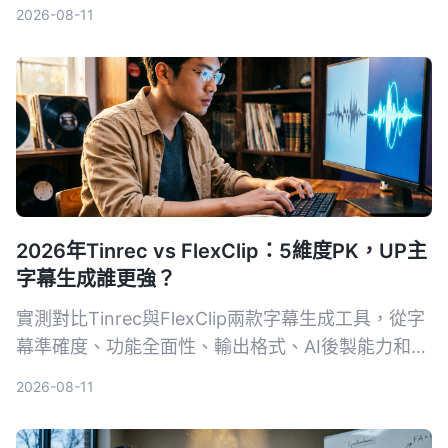
Tinrec、Otter.ai、Notta，從轉寫準確率、AI摘
2026-08-11
要、跨平台與隱私安全等面向分析，幫助醫師選擇最
合適的問診記錄幫手。
2026年Tinrec vs FlexClip：5維度PK，UP主
字幕生成誰更強？
實測對比Tinrec與FlexClip兩款字幕生成工具，從字
幕準確度、功能全面性、輸出格式、AI後製能力和跨
平台支援5個維度進行PK，幫助UP主找出最適合自
2026-08-11
己的字幕與內容整理方案。