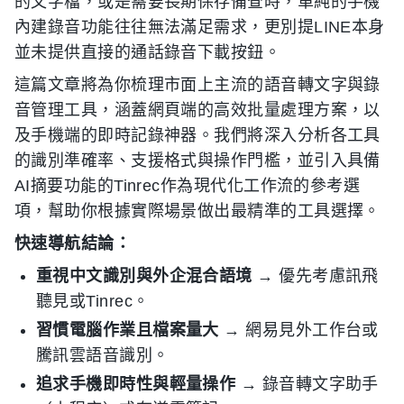
的文字檔，或是需要長期保存備查時，單純的手機
內建錄音功能往往無法滿足需求，更別提LINE本身
並未提供直接的通話錄音下載按鈕。
這篇文章將為你梳理市面上主流的語音轉文字與錄
音管理工具，涵蓋網頁端的高效批量處理方案，以
及手機端的即時記錄神器。我們將深入分析各工具
的識別準確率、支援格式與操作門檻，並引入具備
AI摘要功能的Tinrec作為現代化工作流的參考選
項，幫助你根據實際場景做出最精準的工具選擇。
快速導航結論：
重視中文識別與外企混合語境
→ 優先考慮訊飛
聽見或Tinrec。
習慣電腦作業且檔案量大
→ 網易見外工作台或
騰訊雲語音識別。
追求手機即時性與輕量操作
→ 錄音轉文字助手