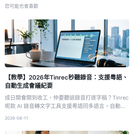
您可能也會喜歡
【教學】2026年Tinrec秒聽錄音：支援粵語、
自動生成會議紀要
成日開會開到收工，仲要聽返錄音打逐字稿？Tinrec
呢款 AI 錄音轉文字工具支援粵語同多語言，自動生
成會議紀要、待辦事項，仲可以錄完直接用 AI 問重
2026-08-11
點。實測轉寫準確度同搜尋功能超實用，同場加映其
他工具對比同避坑指南，睇完即刻識揀。