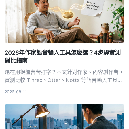
2026年作家語音輸入工具怎麼選？4步驟實測
對比指南
還在用鍵盤苦苦打字？本文針對作家、內容創作者，
實測比較 Tinrec、Otter、Notta 等語音輸入工具，
從靈感捕捉、轉寫準確度到後期整理，教你用 4 步
2026-08-11
驟找到最適合的語音寫作助手。