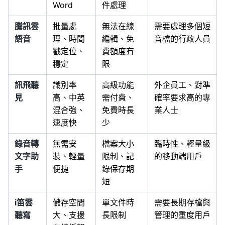
Word
件處理
騰訊雲
批量處
無法在線
需要處理多個短
語音
理、時間
編輯、免
音檔的行政人員
戳定位、
費額度有
穩定
限
訊飛聽
識別率
高級功能
外企員工、對準
見
高、中英
需付費、
確率要求高的專
混合強、
免費時長
業人士
速度快
少
錄音轉
無需安
檔案大小
臨時性、輕量級
文字助
裝、輕量
限制、記
的移動端用戶
手
便捷
錄保存期
短
i笛雲
儲存空間
單文件時
需要長期存檔與
聽寫
大、支援
長限制
管理的重度用戶