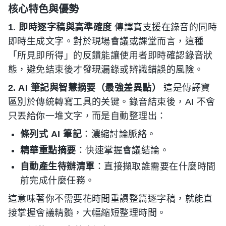
核心特色與優勢
1. 即時逐字稿與高準確度
傳譯寶支援在錄音的同時
即時生成文字。對於現場會議或課堂而言，這種
「所見即所得」的反饋能讓使用者即時確認錄音狀
態，避免結束後才發現漏錄或辨識錯誤的風險。
2. AI 筆記與智慧摘要（最強差異點）
這是傳譯寶
區別於傳統轉寫工具的关键。錄音結束後，AI 不會
只丟給你一堆文字，而是自動整理出：
條列式 AI 筆記
：濃縮討論脈絡。
精華重點摘要
：快速掌握會議結論。
自動產生待辦清單
：直接擷取誰需要在什麼時間
前完成什麼任務。
這意味著你不需要花時間重讀整篇逐字稿，就能直
接掌握會議精髓，大幅縮短整理時間。