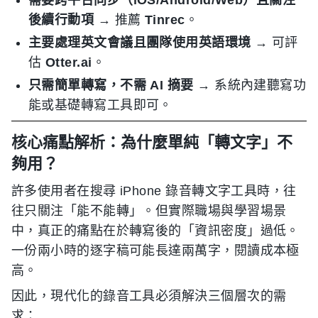
需要跨平台同步（iOS/Android/Web）且關注
後續行動項
→ 推薦
Tinrec
。
主要處理英文會議且團隊使用英語環境
→ 可評
估
Otter.ai
。
只需簡單轉寫，不需 AI 摘要
→ 系統內建聽寫功
能或基礎轉寫工具即可。
核心痛點解析：為什麼單純「轉文字」不
夠用？
許多使用者在搜尋 iPhone 錄音轉文字工具時，往
往只關注「能不能轉」。但實際職場與學習場景
中，真正的痛點在於轉寫後的「資訊密度」過低。
一份兩小時的逐字稿可能長達兩萬字，閱讀成本極
高。
因此，現代化的錄音工具必須解決三個層次的需
求：