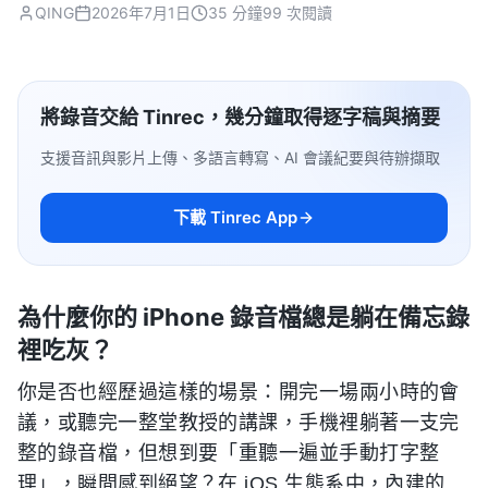
QING
2026年7月1日
35 分鐘
99 次閱讀
將錄音交給 Tinrec，幾分鐘取得逐字稿與摘要
支援音訊與影片上傳、多語言轉寫、AI 會議紀要與待辦擷取
下載 Tinrec App
為什麼你的 iPhone 錄音檔總是躺在備忘錄
裡吃灰？
你是否也經歷過這樣的場景：開完一場兩小時的會
議，或聽完一整堂教授的講課，手機裡躺著一支完
整的錄音檔，但想到要「重聽一遍並手動打字整
理」，瞬間感到絕望？在 iOS 生態系中，內建的