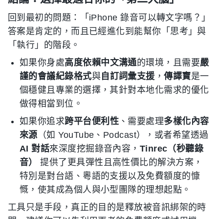
回到最初的問題：「iPhone 錄音可以轉文字嗎？」
答案是肯定的，而且已經進化到能幫你「思考」與
「執行」的階段。
如果你身處
高度依賴中文溝通
的環境，且需要
嚴
謹的會議紀錄格式
與
自訂詞彙支援
，
傳譯寶
是一
個穩健且專業的選擇，其針對本地化需求的優化
做得相當到位。
如果你追求
跨平台便利性
、需要處理
多樣化內容
來源
（如 YouTube、Podcast），或者希望透過
AI 對話
來深度挖掘錄音內容，
Tinrec（秒聽錄
音）
提供了更具彈性且高性價比的解決方案，
特別是對台語、粵語的支援以及免費額度的慷
慨，使其成為個人與小型團隊的理想起點。
工具只是手段，真正的目的是釋放被音訊綁架的時