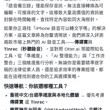
「語音備忘錄」僅能保存音訊，無法直接轉換為可
編輯、可搜尋的文字。這導致大量高價值的資訊被
封鎖在時間軸裡，查找特定內容如同大海撈針。
如果你正尋找「iPhone 錄音可以轉文字嗎」的解決
方案，這篇文章將為你釐清現狀。我們將深入評測
兩款市場上熱門的 AI 錄音工具——
傳譯寶
與
Tinrec（秒聽錄音）
，並對照 Otter.ai 等國際知名
工具，從「準確度」、「AI 整理能力」與「工作流
整合」三個維度進行分析。無論你是需要精準逐字
稿的法律從業人員，還是追求效率的專案經理，都
能在這裡找到適合你的工具選擇策略。
快速導航：你該選哪種工具？
重視中文/台語準確度與本地化體驗
→ 優先考慮
傳譯寶
或
Tinrec
。