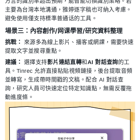
方言的識別率超出預期，能智能切換識別策略。若
主要為台灣本地溝通，雅婷逐字稿也可納入考慮。
避免使用僅支持標準普通话的工具。
場景三：內容創作/网课學習/研究資料整理
挑戰：
來源多為線上影片、播客或網課，需要快速
提取文字並搜尋重點。
建議：
選擇支持
影片連結直轉
和
AI 對話查詢
的工
具。Tinrec 允許直接粘貼視頻鏈接，後台提取音頻
並轉寫，生成帶時間戳的文稿。配合 AI 對話查
詢，研究人員可快速定位特定知識點，無需反覆拖
動進度條。