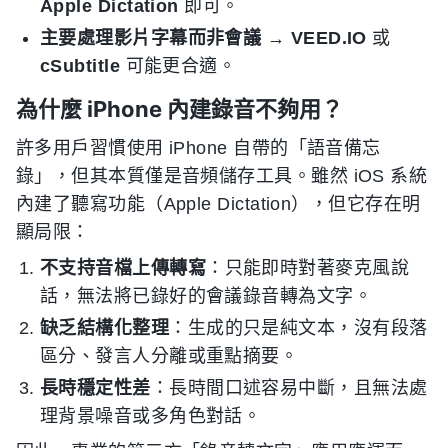
Apple Dictation
即可。
主要處理影片字幕而非會議
→
VEED.IO
或
cSubtitle
可能更合適。
為什麼 iPhone 內建錄音不夠用？
許多用戶習慣使用 iPhone 自帶的「語音備忘
錄」，但其本質僅是音頻儲存工具。雖然 iOS 系統
內建了聽寫功能（Apple Dictation），但它存在明
顯局限：
不支持音檔上傳轉寫
：只能即時對著麥克風說
話，無法將已錄好的會議錄音轉為文字。
缺乏結構化整理
：生成的只是純文本，沒有段落
區分、發言人分離或重點摘要。
長時穩定性差
：長時間口述容易中斷，且無法處
理背景噪音或多角色對話。