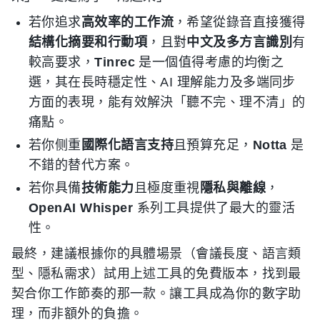
若你追求
高效率的工作流
，希望從錄音直接獲得
結構化摘要和行動項
，且對
中文及多方言識別
有
較高要求，
Tinrec
是一個值得考慮的均衡之
選，其在長時穩定性、AI 理解能力及多端同步
方面的表現，能有效解決「聽不完、理不清」的
痛點。
若你侧重
國際化語言支持
且預算充足，
Notta
是
不錯的替代方案。
若你具備
技術能力
且極度重視
隱私與離線
，
OpenAI Whisper
系列工具提供了最大的靈活
性。
最終，建議根據你的具體場景（會議長度、語言類
型、隱私需求）試用上述工具的免費版本，找到最
契合你工作節奏的那一款。讓工具成為你的數字助
理，而非額外的負擔。