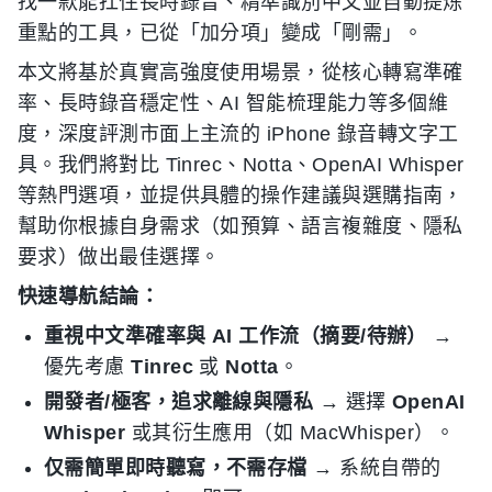
找一款能扛住長時錄音、精準識別中文並自動提炼
重點的工具，已從「加分項」變成「剛需」。
本文將基於真實高強度使用場景，從核心轉寫準確
率、長時錄音穩定性、AI 智能梳理能力等多個維
度，深度評測市面上主流的 iPhone 錄音轉文字工
具。我們將對比 Tinrec、Notta、OpenAI Whisper
等熱門選項，並提供具體的操作建議與選購指南，
幫助你根據自身需求（如預算、語言複雜度、隱私
要求）做出最佳選擇。
快速導航結論：
重視中文準確率與 AI 工作流（摘要/待辦）
→
優先考慮
Tinrec
或
Notta
。
開發者/極客，追求離線與隱私
→ 選擇
OpenAI
Whisper
或其衍生應用（如 MacWhisper）。
仅需簡單即時聽寫，不需存檔
→ 系統自帶的