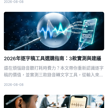
2026-08-08
Tinrec幾步將錄音變成會議紀要、逐字稿，仲有AI問
答功能，真正幫你慳返OT時間。
2026年逐字稿工具選購指南：3款實測與建議
還在煩惱錄音聽打耗時費力？本文帶你重新認識逐字
稿的價值，並實測三款錄音轉文字工具，從輸入來
源、AI 整理能力到中文體驗，幫你找到真正能提升
2026-08-08
生產力的數位工作夥伴。