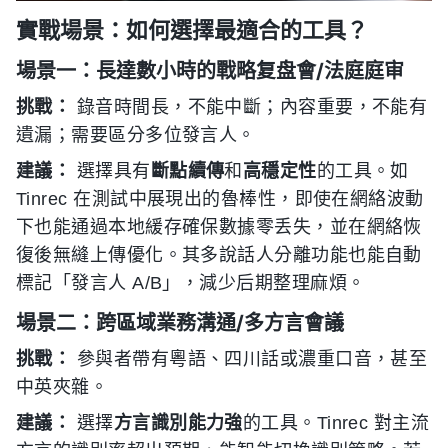
實戰場景：如何選擇最適合的工具？
場景一：長達數小時的戰略复盘會/法庭庭审
挑戰：
錄音時間長，不能中斷；內容重要，不能有
遺漏；需要區分多位發言人。
建議：
選擇具有
斷點續傳
和
高穩定性
的工具。如
Tinrec 在測試中展現出的魯棒性，即使在網絡波動
下也能通過本地緩存確保數據零丢失，並在網絡恢
復後無縫上傳優化。其多說話人分離功能也能自動
標記「發言人 A/B」，減少后期整理麻煩。
場景二：跨區域業務溝通/多方言會議
挑戰：
參與者帶有粵語、四川話或濃重口音，甚至
中英夾雜。
建議：
選擇
方言識別能力強
的工具。Tinrec 對主流