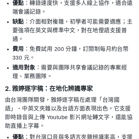
優點
：轉錄速度快，支援多人線上協作，適合遠
端會議記錄。
缺點
：介面相對複雜，初學者可能需要適應；主
要強項在英文與標準中文，對在地俚語支援普
通。
費用
：免費試用 200 分鐘，訂閱制每月約台幣
330 元。
適用對象
：需要與團隊共享會議記錄的專案經
理、業務團隊。
2. 雅婷逐字稿：在地化辨識專家
由台灣團隊開發，雅婷逐字稿在處理「台灣國
語」、中英文夾雜以及台語方面表現出色。它支援
即時錄音與上傳 Youtube 影片網址轉文字，還能協
助直播上字幕。
優點
：對台灣口音與多語言夾雜辨識率高，支援