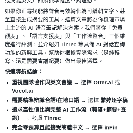
或夾雜英文）的辨識準確度不夠理想。
如果你正尋找能將聲音高效轉化為可編輯文字、甚
至直接生成摘要的工具，這篇文章將為你梳理市場
上主流的 AI 語音筆記解決方案。我們將從「免費
額度」、「語言支援度」與「工作流整合」三個維
度進行評測，並介紹如 Tinrec 等具備 AI 對話查詢
功能的新興工具，幫助你根據實際需求（是純轉
寫、還是需要會議紀要）做出最佳選擇。
快速導航結論：
重視團隊協作與英文會議
→ 選擇
Otter.ai
或
Vocol.ai
需要精準辨識台語/在地口語
→ 選擇
雅婷逐字稿
追求高性價比與完整 AI 工作流（轉寫+摘要+查
詢）
→ 考慮
Tinrec
完全零預算且能接受簡體中文
→ 選擇
inFin