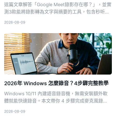
這篇文章解答「Google Meet錄影存在哪？」，並實
測3款能將錄影轉為文字與摘要的工具，包含秒听录
音Tinrec、Notta及Otter.ai，幫你從存檔、轉寫到
2026-08-09
找重點一次搞定。
2026年 Windows 怎麼錄音？4步驟完整教學
Windows 10/11 內建語音錄音機，無需安裝額外軟
體就能快速錄音。本文帶你 4 步驟完成麥克風錄
音，並介紹 Xbox Game Bar、立體聲混音等方式，
2026-08-09
搞定系統音效錄製需求。