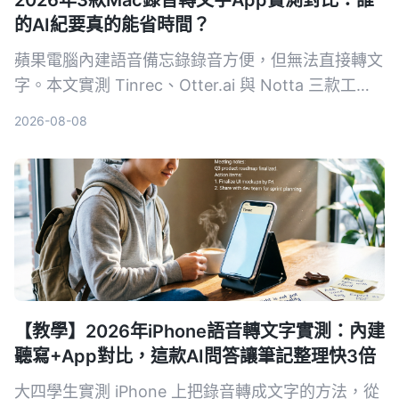
的AI紀要真的能省時間？
蘋果電腦內建語音備忘錄錄音方便，但無法直接轉文
字。本文實測 Tinrec、Otter.ai 與 Notta 三款工
具，從準確率、AI 摘要、跨平台到免費方案，告訴
2026-08-08
你哪一款最適合會議、課程與訪談整理。
【教學】2026年iPhone語音轉文字實測：內建
聽寫+App對比，這款AI問答讓筆記整理快3倍
大四學生實測 iPhone 上把錄音轉成文字的方法，從