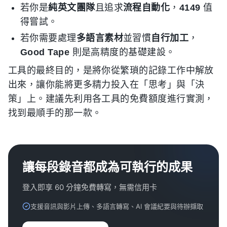
若你是
純英文團隊
且追求
流程自動化
，
4149
值
得嘗試。
若你需要處理
多語言素材
並習慣
自行加工
，
Good Tape
則是高精度的基礎建設。
工具的最終目的，是將你從繁瑣的記錄工作中解放
出來，讓你能將更多精力投入在「思考」與「決
策」上。建議先利用各工具的免費額度進行實測，
找到最順手的那一款。
讓每段錄音都成為可執行的成果
登入即享 60 分鐘免費轉寫，無需信用卡
支援音訊與影片上傳、多語言轉寫、AI 會議紀要與待辦擷取