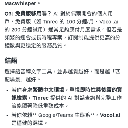
MacWhisper
。
Q3: 免費版够用嗎？
A: 對於偶爾開會的個人用
戶，免費版（如 Tinrec 的 100 分鐘/月、Vocol.ai
的 200 分鐘試用）通常足夠應付月度需求。但若是
頻繁的週會或長時程專案，訂閱制能提供更高的分
鐘數與更穩定的服務品質。
結語
選擇語音轉文字工具，並非越貴越好，而是越「匹
配場景」越好。
若你身處
繁體中文環境
，重視
即時性與後續的資
訊檢索
，
Tinrec
提供的 AI 對話查詢與完整工作
流能顯著降低重聽成本。
若你依賴** Google/Teams 生態系**，
Vocol.ai
是穩健的選擇。