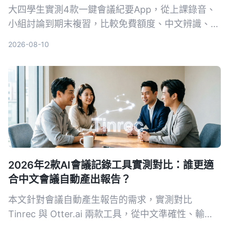
大四學生實測4款一鍵會議紀要App，從上課錄音、
小組討論到期末複習，比較免費額度、中文辨識、AI
摘要與跨平台表現。結果Tinrec成為首選，不只轉文
2026-08-10
字，還能用AI直接問重點。
2026年2款AI會議記錄工具實測對比：誰更適
合中文會議自動產出報告？
本文針對會議自動產生報告的需求，實測對比
Tinrec 與 Otter.ai 兩款工具，從中文準確性、輸入
來源多樣性、會後整理、導出彈性與 AI 問答五個維