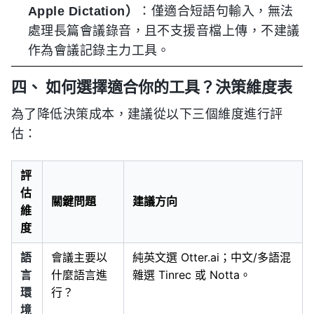
Apple Dictation）
：僅適合短語句輸入，無法
處理長篇會議錄音，且不支援音檔上傳，不建議
作為會議記錄主力工具。
四、 如何選擇適合你的工具？決策維度表
為了降低決策成本，建議從以下三個維度進行評
估：
評
估
關鍵問題
建議方向
維
度
語
會議主要以
純英文選 Otter.ai；中文/多語混
言
什麼語言進
雜選 Tinrec 或 Notta。
環
行？
境