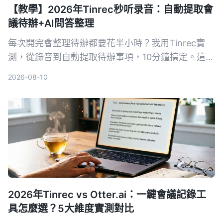
【教學】2026年Tinrec秒听录音：自動提取會
議待辦+AI問答整理
每次開完會整理待辦都要花半小時？我用Tinrec實
測，從錄音到自動提取待辦事項，10分鐘搞定。這篇
教學評測對比Otter.ai，告訴你誰更適合台灣中小團
2026-08-10
隊。
2026年Tinrec vs Otter.ai：一鍵會議記錄工
具怎麼選？5大維度實測對比