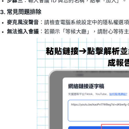
步驟三
：輸入會議 ID 與您的名稱，點擊「加入」。
3. 常見問題排除
麥克風沒聲音
：請檢查電腦系統設定中的隱私權選項，
無法進入會議
：若顯示「等候大廳」，請耐心等待