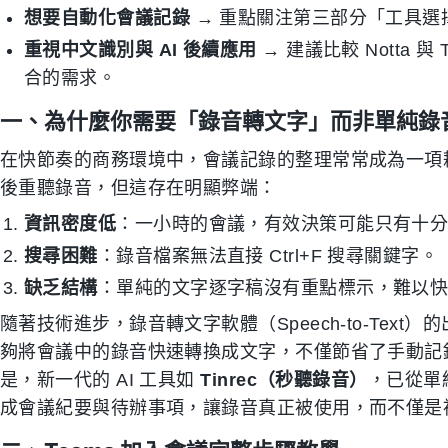
想要自動化會議記錄
→ 重點關注第三部分「工具選
重視中文識別與 AI 後續應用
→ 建議比較 Notta 
合的需求。
一、為什麼你需要「錄音轉文字」而非單純錄
在快節奏的商務環境中，會議記錄的整理常常成為一項
後重聽錄音，但這存在明顯弊端：
資訊密度低
：一小時的會議，有效決策可能只有十
搜尋困難
：錄音檔案無法直接 Ctrl+F 搜尋關鍵字。
缺乏結構
：單純的文字逐字稿沒有重點標示，難以
隨著技術進步，錄音轉文字軟體（Speech-to-Tex
夠將會議中的錄音快速轉換成文字，不僅節省了手動記
是，新一代的 AI 工具如
Tinrec（秒聽錄音）
，已從單
成會議紀要與待辦事項，讓錄音真正被使用，而不僅是