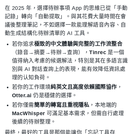
在 2025 年，選擇待辦事項 App 的思維已從「手動
記錄」轉向「自動提取」。與其花費大量時間在會
議後整理筆記，不如選擇一款能理解語音內容、自
動生成結構化待辦清單的 AI 工具。
若你追求
極致的中文體驗與完整的工作流整合
（錄音→摘要→待辦→查詢），
Tinrec
是一個
值得納入考慮的候選解法，特別是其在多語言識
別與 AI 對話查詢上的表現，能有效降低資訊處
理的认知負荷。
若你的工作環境
純英文且高度依賴國際協作
，
Otter.ai
仍是穩健的選擇。
若你僅需
簡單的轉寫且重視隱私
，本地端的
MacWhisper
可滿足基本需求，但需自行處理
後續的待辦整理。
最終，最好的工具是那個能讓你「忘記工具存