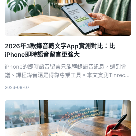
2026年3款錄音轉文字App實測對比：比
iPhone即時語音留言更強大
iPhone的即時語音留言只能轉錄語音訊息，遇到會
議、課程錄音還是得靠專業工具。本文實測Tinrec、
Notta、Otter.ai三款錄音轉文字App，從準確率、AI
2026-08-07
摘要、問答功能到價格，幫你找到最適合的錄音整理
方案。