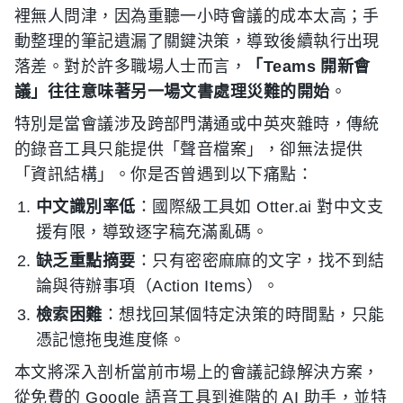
裡無人問津，因為重聽一小時會議的成本太高；手
動整理的筆記遺漏了關鍵決策，導致後續執行出現
落差。對於許多職場人士而言，
「Teams 開新會
議」往往意味著另一場文書處理災難的開始
。
特別是當會議涉及跨部門溝通或中英夾雜時，傳統
的錄音工具只能提供「聲音檔案」，卻無法提供
「資訊結構」。你是否曾遇到以下痛點：
中文識別率低
：國際級工具如 Otter.ai 對中文支
援有限，導致逐字稿充滿亂碼。
缺乏重點摘要
：只有密密麻麻的文字，找不到結
論與待辦事項（Action Items）。
檢索困難
：想找回某個特定決策的時間點，只能
憑記憶拖曳進度條。
本文將深入剖析當前市場上的會議記錄解決方案，
從免費的 Google 語音工具到進階的 AI 助手，並特