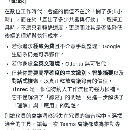
「記錄」
在數位工作時代，會議的價值不在於「開了多少小
時」，而在於「產出了多少共識與行動」。選擇工
具時，不應只看轉錄速度，更應關注其是否能降低
後續的理解與執行成本。
若你追求
極致免費
且不介意手動整理，Google
生態系仍是可靠夥伴。
若你身處
全英文環境
，Otter.ai 無可取代。
但若你需要
高準確度的中文識別
、
智能摘要
以及
對話式檢索
，以真正釋放會議錄音的價值，
Tinrec
是一個值得納入工作流程的強力候補。
它不僅解決了「聽寫」的問題，更進一步解決了
「理解」與「應用」的難題。
別讓珍貴的會議洞察消失在冗長的錄音檔中。選擇
適合的工具，讓每一次 Teams 會議都成為推動專