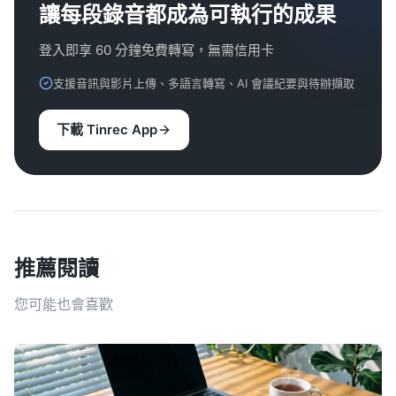
讓每段錄音都成為可執行的成果
登入即享 60 分鐘免費轉寫，無需信用卡
支援音訊與影片上傳、多語言轉寫、AI 會議紀要與待辦擷取
下載 Tinrec App
推薦閱讀
您可能也會喜歡