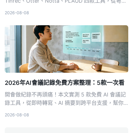
Tinrec、Otter、Notta、PLAUD 四款工具，從粵語
準確度、AI 整理能力、跨平台支援同免費額度逐一
2026-08-08
比拼，幫你揀出最慳時間嘅通話錄音轉文字方案。
2026年AI會議記錄免費方案整理：5款一次看
開會做紀錄不再頭痛！本文實測 5 款免費 AI 會議記
錄工具，從即時轉寫、AI 摘要到跨平台支援，幫你
找出最適合的免費方案。Tinrec 不只轉文字，更幫
2026-08-08
你把會議變成行動清單，快來看誰是你的開會神隊
友。