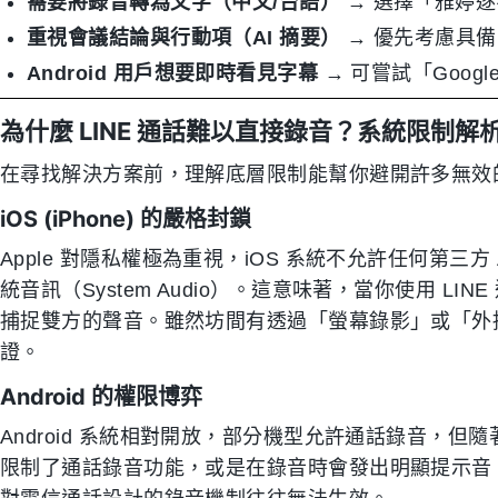
需要將錄音轉為文字（中文/台語）
→ 選擇「雅婷逐字
重視會議結論與行動項（AI 摘要）
→ 優先考慮具備 
Android 用戶想要即時看見字幕
→ 可嘗試「Google L
為什麼 LINE 通話難以直接錄音？系統限制解
在尋找解決方案前，理解底層限制能幫你避開許多無效
iOS (iPhone) 的嚴格封鎖
Apple 對隱私權極為重視，iOS 系統不允許任何第三
統音訊（System Audio）。這意味著，當你使用 LINE
捕捉雙方的聲音。雖然坊間有透過「螢幕錄影」或「外
證。
Android 的權限博弈
Android 系統相對開放，部分機型允許通話錄音，但隨著 G
限制了通話錄音功能，或是在錄音時會發出明顯提示音。