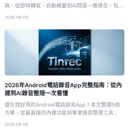
具，從即時轉寫、自動摘要到AI問答一應俱全，包含
免費與付費方案，幫你快速找到最適合的會議記錄幫
2026-08-08
手。
2026年Android電話錄音App完整指南：從內
建到AI錄音整理一次看懂
還在找好用的Android電話錄音App？本文整理5個
方案，從最直接的內建功能到專業錄音整理工具
Tinrec，幫你依需求選擇。不再只有存檔，連摘要、
2026-08-08
待辦都能自動生成。