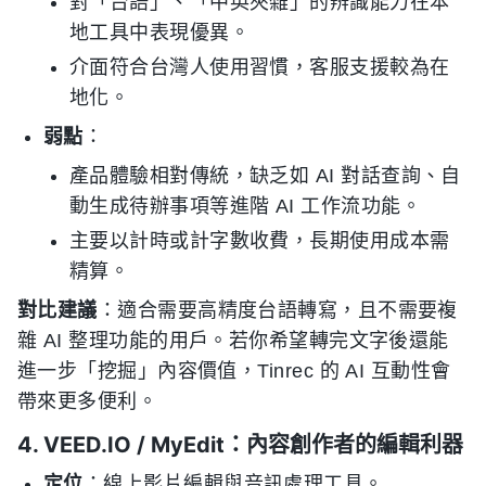
對「台語」、「中英夾雜」的辨識能力在本
地工具中表現優異。
介面符合台灣人使用習慣，客服支援較為在
地化。
弱點
：
產品體驗相對傳統，缺乏如 AI 對話查詢、自
動生成待辦事項等進階 AI 工作流功能。
主要以計時或計字數收費，長期使用成本需
精算。
對比建議
：適合需要高精度台語轉寫，且不需要複
雜 AI 整理功能的用戶。若你希望轉完文字後還能
進一步「挖掘」內容價值，Tinrec 的 AI 互動性會
帶來更多便利。
4. VEED.IO / MyEdit：內容創作者的編輯利器
定位
：線上影片編輯與音訊處理工具。