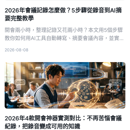
2026年會議記錄怎麼做？5步驟從錄音到AI摘
要完整教學
開會兩小時，整理記錄又花兩小時？本文用5個步驟
教你如何用AI工具自動轉寫、摘要會議內容，並實測
首選 Tinrec 秒听录音，比較 Otter.ai、Notta 等工
2026-08-08
具，附避坑指南與實際選購建議。
2026年4款開會神器實測對比：不再苦惱會議
紀錄，把錄音變成可用的知識