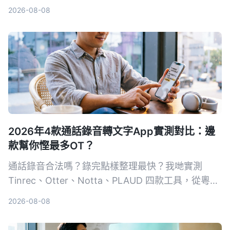
具，擺脫會後整理噩夢。
2026-08-08
2026年4款通話錄音轉文字App實測對比：邊
款幫你慳最多OT？
通話錄音合法嗎？錄完點樣整理最快？我哋實測
Tinrec、Otter、Notta、PLAUD 四款工具，從粵語
準確度、AI 整理能力、跨平台支援同免費額度逐一
2026-08-08
比拼，幫你揀出最慳時間嘅通話錄音轉文字方案。