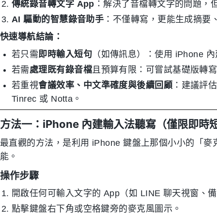
傳統錄音轉文字 App
：解決了音檔轉文字的問題，
AI 驅動的智慧錄音助手
：不僅轉寫，更能生成摘要
快速導航結論：
若只需
即時輸入短句
（如傳訊息）：使用 iPhone
若需
處理既有錄音檔
且預算有限：可嘗試基礎版轉
若重視
會議效率、中文準確度與後續回顧
：建議評估
Tinrec 或 Notta。
方法一：iPhone 內建輸入法聽寫（僅限即時
最直觀的方法，是利用 iPhone 鍵盤上那個小小的「麥克風」圖
能。
操作步驟
開啟任何可輸入文字的 App（如 LINE 聊天視窗、
點擊鍵盤右下角或空格鍵旁的麥克風圖示。