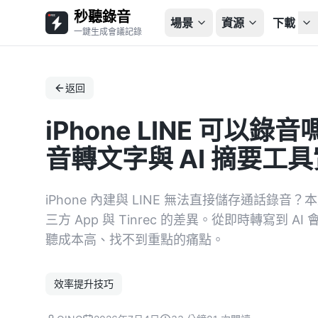
秒聽錄音
場景
資源
下載
一鍵生成會議記錄
返回
iPhone LINE 可以錄音
音轉文字與 AI 摘要工
iPhone 內建與 LINE 無法直接儲存通話錄音
三方 App 與 Tinrec 的差異。從即時轉寫到
聽成本高、找不到重點的痛點。
效率提升技巧