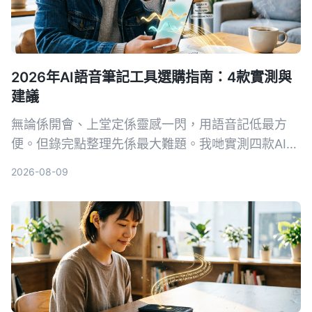
2026年AI語音筆記工具選購指南：4款實測與
建議
無論係開會、上堂定係靈感一閃，用語音記低最方
便。但錄完點整理先係最大難題。我哋實測四款AI語
音筆記工具，發現Tinrec（秒聽錄音）喺多來源輸入
2026-08-09
同AI問答方面最搶眼，幫你將錄音真正變成可行動嘅
知識。