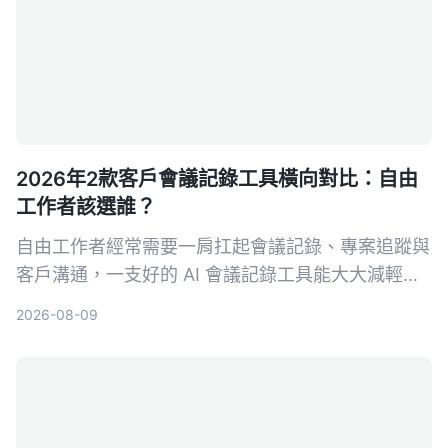
2026年2款客戶會議記錄工具橫向對比：自由
工作者該選誰？
自由工作者經常需要一肩扛起會議記錄、專案追蹤與
客戶溝通，一支好的 AI 會議記錄工具能大大減輕負
擔。本文從多來源輸入、中文支援、AI 整理能力、
2026-08-09
價格方案與跨平台體驗五大維度，深度比較 Tinrec
與 Otter.ai，幫助你找到最適合接案者的會議記錄幫
手。