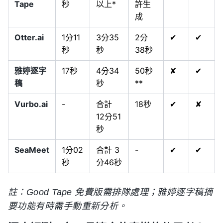
Tape
秒
以上*
許生
成
Otter.ai
1分11
3分35
2分
✔
✔
秒
秒
38秒
雅婷逐字
17秒
4分34
50秒
✘
✔
稿
秒
**
Vurbo.ai
-
合計
18秒
✔
✘
12分51
秒
SeaMeet
1分02
合計 3
-
✔
✔
秒
分46秒
註：Good Tape 免費版需排隊處理；雅婷逐字稿摘
要功能有時需手動重新分析。