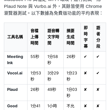
Plaud Note 與 Vurbo.ai 外，其餘皆使用 Chrome
瀏覽器測試。以下數據為免費版功能的平均表現：
即
語
音檔
語音轉
摘要
時
者
工具名稱
上傳
文字時
生成
字
分
時間
間
時間
幕
段
Meeting
55秒
1分58
26秒
✔
✔
Ink
秒
Vocol.ai
1分53
3分29
1分23
✘
✔
秒
秒
秒
Plaud
26秒
49秒
1分03
✘
✘
秒
Good
1分41
1小時
不允
✘
✘