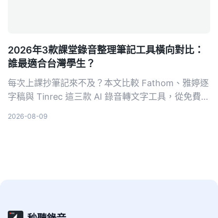
2026年3款課堂錄音整理筆記工具橫向對比：
誰最適合台灣學生？
每次上課抄筆記來不及？本文比較 Fathom、雅婷逐
字稿與 Tinrec 這三款 AI 錄音轉文字工具，從免費額
度、中文辨識、AI 摘要功能到跨平台支援，幫你找
2026-08-09
到最適合整理課堂錄音的高效筆記助手。