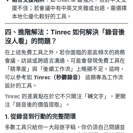
語言支援陷阱
：如 Otter.ai 雖強大，但對中文支
援不佳；若會議中有中英文夾雜或台語，需選擇
本地化優化較好的工具。
四、進階解法：Tinrec 如何解決「錄音後
沒人看」的問題？
在上述免費工具之外，若你面臨的是高頻次的商務
會議、訪談或跨語言溝通，可能會發現免費工具在
「精準度」與「後續工作流」上略顯不足。這時，
可以參考如
Tinrec（秒聽錄音）
這類專為工作流
設計的工具。
Tinrec 的差異點在於它不只關注「轉文字」，更關
注「錄音後的價值提取」。
1. 從錄音到行動的完整閉環
多數工具只給你一大段逐字稿，你仍須自己閱讀並