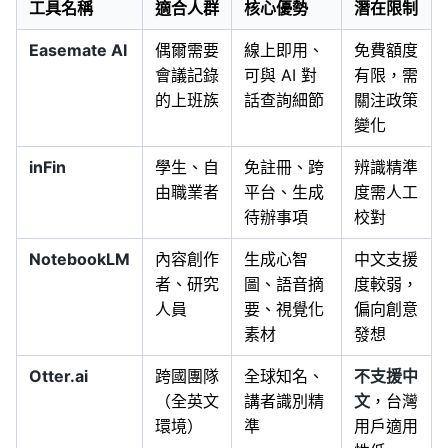
工具名稱
適合人群
核心優勢
潛在限制
Easemate AI
偶爾需要
線上即用、
免費額度
會議記錄
可與 AI 對
有限，需
的上班族
話查詢細節
關注政策
變化
inFin
學生、自
免註冊、跨
辨識精準
由職業者
平台、生成
度需人工
待辦事項
校對
NotebookLM
內容創作
生成心智
中文支援
者、研究
圖、語音摘
度較弱，
人員
要、視覺化
偏向創意
素材
發想
Otter.ai
跨國團隊
全球知名、
不支援中
（全英文
講者識別精
文
，台灣
環境）
準
用戶適用