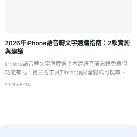
2026年iPhone語音轉文字選購指南：2款實測
與建議
iPhone語音轉文字怎麼選？內建語音備忘錄免費但
功能有限，第三方工具Tinrec讓錄音變成可搜尋、可
整理的知識庫。這篇從準確率、整理能力、AI功能到
2026-08-08
跨平台，實測比較兩者差異，告訴你到底該選哪個。