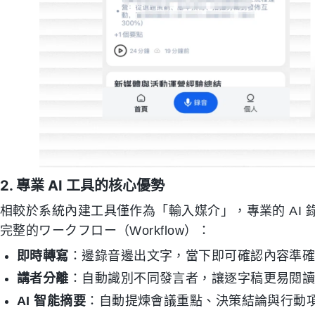
2. 專業 AI 工具的核心優勢
相較於系統內建工具僅作為「輸入媒介」，專業的 AI 錄音工具（
完整的ワークフロー（Workflow）：
即時轉寫
：邊錄音邊出文字，當下即可確認內容準
講者分離
：自動識別不同發言者，讓逐字稿更易閱
AI 智能摘要
：自動提煉會議重點、決策結論與行動項（Ac