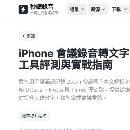
秒聽錄音
場景
資源
下載
一鍵生成會議記錄
返回
iPhone 會議錄音轉文
工具評測與實戰指南
還在用手寫筆記記錄 Zoom 會議嗎？本文解析 iP
較 Otter.ai、Notta 與 Tinrec 優缺
你提升工作效率，精準掌握會議重點。
效率提升技巧